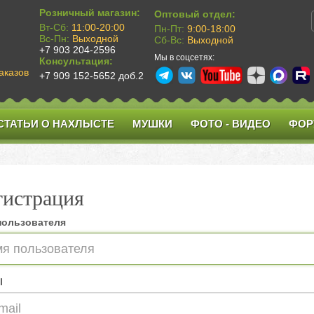
Розничный магазин:
Оптовый отдел:
Вт-Сб:
11:00-20:00
Пн-Пт:
9:00-18:00
Вс-Пн:
Выходной
Сб-Вс:
Выходной
+7 903 204-2596
Мы в соцсетях:
Консультация:
аказов
+7 909 152-5652 доб.2
СТАТЬИ О НАХЛЫСТЕ
МУШКИ
ФОТО - ВИДЕО
ФОР
гистрация
пользователя
l