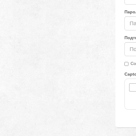
Паро
Подт
Со
Capt