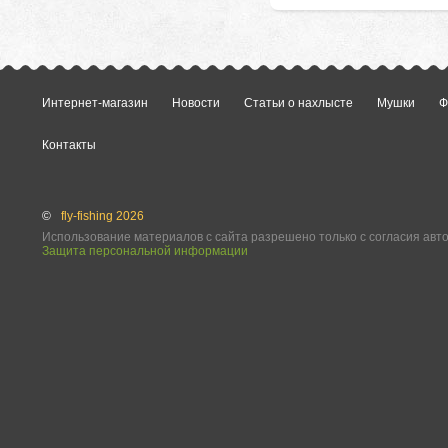
Интернет-магазин
Новости
Статьи о нахлысте
Мушки
Ф
Контакты
©
fly-fishing 2026
Использование материалов с сайта разрешено только с согласия авт
Защита персональной информации