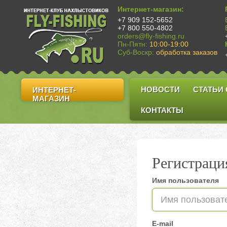
Интернет-магазин:
+7 909 152-5652
+7 800 550-4802
orders@fly-fishing.ru
Пн-Пятн:
10:00-19:00
Суб-Воскр:
обработка заказов
НОВОСТИ
СТАТЬИ
ИНТЕРНЕТ-
МАГАЗИН
КОНТАКТЫ
Регистраци
Имя пользователя
E-mail