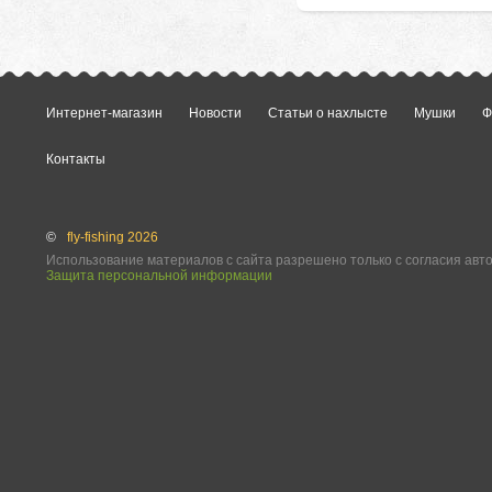
Интернет-магазин
Новости
Статьи о нахлысте
Мушки
Ф
Контакты
©
fly-fishing 2026
Использование материалов с сайта разрешено только с согласия авт
Защита персональной информации