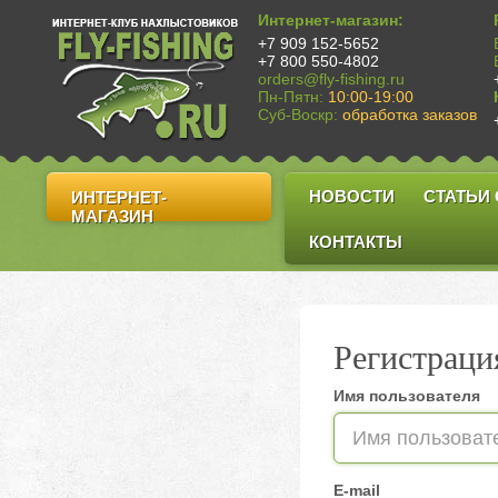
Интернет-магазин:
+7 909 152-5652
+7 800 550-4802
orders@fly-fishing.ru
Пн-Пятн:
10:00-19:00
Суб-Воскр:
обработка заказов
НОВОСТИ
СТАТЬИ
ИНТЕРНЕТ-
МАГАЗИН
КОНТАКТЫ
Регистраци
Имя пользователя
E-mail