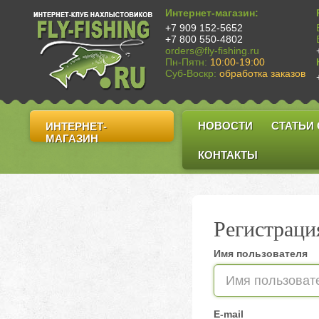
Интернет-магазин:
+7 909 152-5652
+7 800 550-4802
orders@fly-fishing.ru
Пн-Пятн:
10:00-19:00
Суб-Воскр:
обработка заказов
НОВОСТИ
СТАТЬИ
ИНТЕРНЕТ-
МАГАЗИН
КОНТАКТЫ
Регистраци
Имя пользователя
E-mail