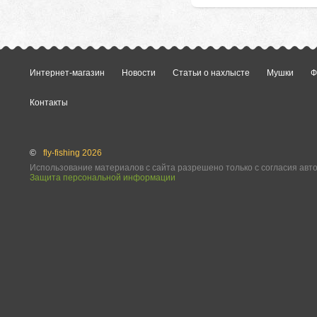
Интернет-магазин
Новости
Статьи о нахлысте
Мушки
Ф
Контакты
©
fly-fishing 2026
Использование материалов с сайта разрешено только с согласия авт
Защита персональной информации