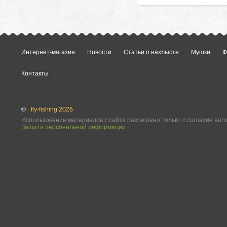
Интернет-магазин
Новости
Статьи о нахлысте
Мушки
Ф
Контакты
©
fly-fishing 2026
Использование материалов с сайта разрешено только с согласия авт
Защита персональной информации