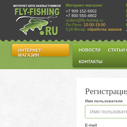
Интернет-магазин:
+7 909 152-5652
+7 800 550-4802
orders@fly-fishing.ru
Пн-Пятн:
10:00-19:00
Суб-Воскр:
обработка заказов
НОВОСТИ
СТАТЬИ
ИНТЕРНЕТ-
МАГАЗИН
КОНТАКТЫ
Регистраци
Имя пользователя
E-mail