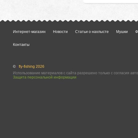
Интернет-магазин
Новости
Статьи о нахлысте
Мушки
Ф
Контакты
©
fly-fishing 2026
Использование материалов с сайта разрешено только с согласия авт
Защита персональной информации