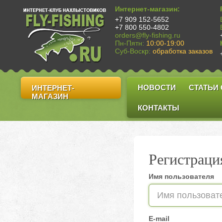
Интернет-магазин:
+7 909 152-5652
+7 800 550-4802
orders@fly-fishing.ru
Пн-Пятн:
10:00-19:00
Суб-Воскр:
обработка заказов
НОВОСТИ
СТАТЬИ
ИНТЕРНЕТ-
МАГАЗИН
КОНТАКТЫ
Регистраци
Имя пользователя
E-mail