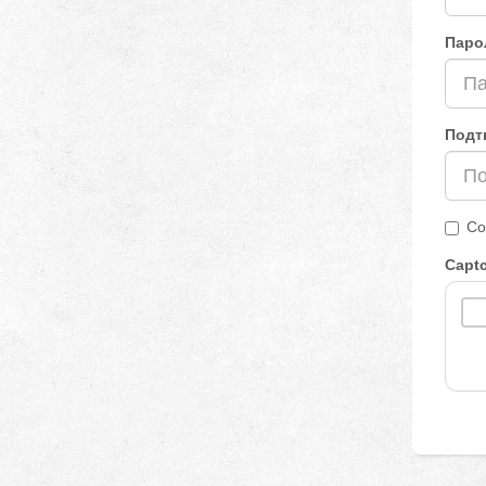
Паро
Подт
Со
Capt