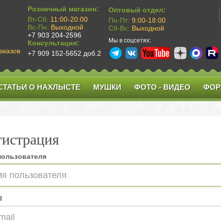
Розничный магазин:
Оптовый отдел:
Вт-Сб:
11:00-20:00
Пн-Пт:
9:00-18:00
Вс-Пн:
Выходной
Сб-Вс:
Выходной
+7 903 204-2596
Мы в соцсетях:
Консультация:
аказов
+7 909 152-5652 доб.2
СТАТЬИ О НАХЛЫСТЕ
МУШКИ
ФОТО - ВИДЕО
ФОР
гистрация
пользователя
l