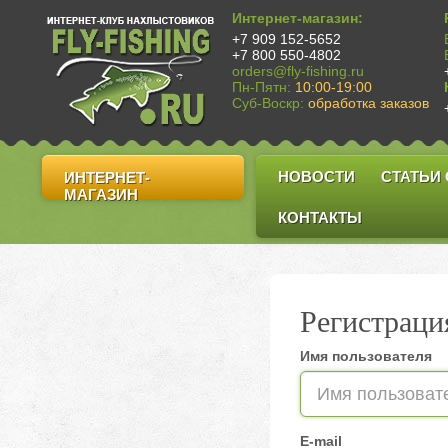
Интернет-магазин:
+7 909 152-5652
+7 800 550-4802
orders@fly-fishing.ru
Пн-Пятн:
10:00-19:00
Суб-Воскр:
обработка заказов
НОВОСТИ
СТАТЬИ
ИНТЕРНЕТ-
МАГАЗИН
КОНТАКТЫ
Регистраци
Имя пользователя
E-mail