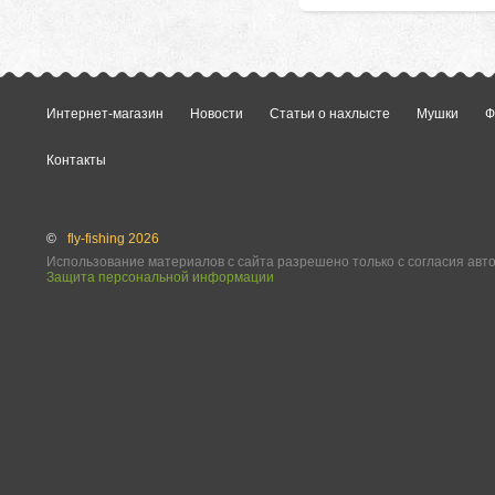
Интернет-магазин
Новости
Статьи о нахлысте
Мушки
Ф
Контакты
©
fly-fishing 2026
Использование материалов с сайта разрешено только с согласия авт
Защита персональной информации