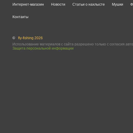
Интернет-магазин
Новости
Статьи о нахлысте
Мушки
Ф
Контакты
©
fly-fishing 2026
Использование материалов с сайта разрешено только с согласия авт
Защита персональной информации