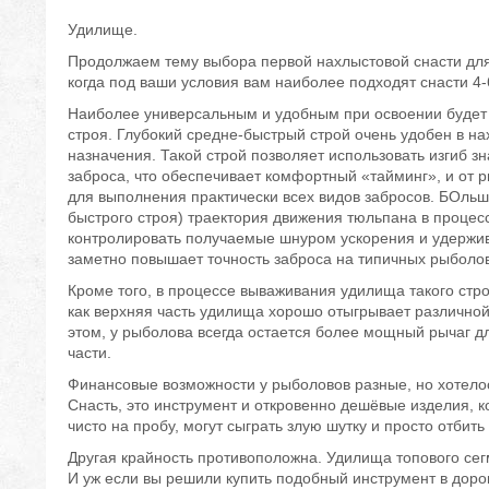
Удилище.
Продолжаем тему выбора первой нахлыстовой снасти дл
когда под ваши условия вам наиболее подходят снасти 4-
Наиболее универсальным и удобным при освоении будет 
строя. Глубокий средне-быстрый строй очень удобен в н
назначения. Такой строй позволяет использовать изгиб з
заброса, что обеспечивает комфортный «тайминг», и от
для выполнения практически всех видов забросов. БОль
быстрого строя) траектория движения тюльпана в процес
контролировать получаемые шнуром ускорения и удержив
заметно повышает точность заброса на типичных рыболов
Кроме того, в процессе вываживания удилища такого стр
как верхняя часть удилища хорошо отыгрывает различной
этом, у рыболова всегда остается более мощный рычаг д
части.
Финансовые возможности у рыболовов разные, но хотелос
Снасть, это инструмент и откровенно дешёвые изделия, 
чисто на пробу, могут сыграть злую шутку и просто отби
Другая крайность противоположна. Удилища топового сег
И уж если вы решили купить подобный инструмент в дорого