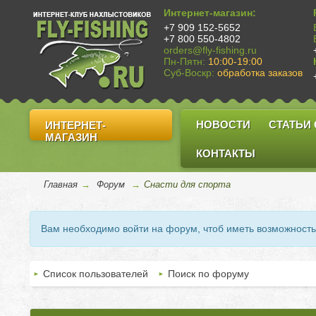
Интернет-магазин:
+7 909 152-5652
+7 800 550-4802
orders@fly-fishing.ru
Пн-Пятн:
10:00-19:00
Суб-Воскр:
обработка заказов
НОВОСТИ
СТАТЬИ
ИНТЕРНЕТ-
МАГАЗИН
КОНТАКТЫ
Главная
→
Форум
→
Снасти для спорта
Вам необходимо войти на форум, чтоб иметь возможност
Список пользователей
Поиск по форуму