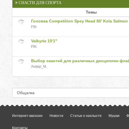
СНАСТИ ДЛЯ СПОРТА
Темы
Головка Competition Spey Head 80' Kola Salmon
FIN
Valkyrie 15'1"
FIN
Выбор снастей для различных дисциплин флай
Анвар_М.
Интернет-магазин
Новости
Статьи о нахлысте
Мушки
Ф
Контакты