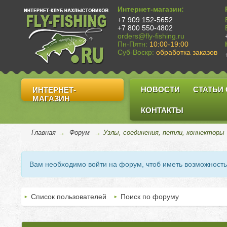
Интернет-магазин:
+7 909 152-5652
+7 800 550-4802
orders@fly-fishing.ru
Пн-Пятн:
10:00-19:00
Суб-Воскр:
обработка заказов
НОВОСТИ
СТАТЬИ
ИНТЕРНЕТ-
МАГАЗИН
КОНТАКТЫ
Главная
→
Форум
→
Узлы, соединения, петли, коннекторы
Вам необходимо войти на форум, чтоб иметь возможност
Список пользователей
Поиск по форуму