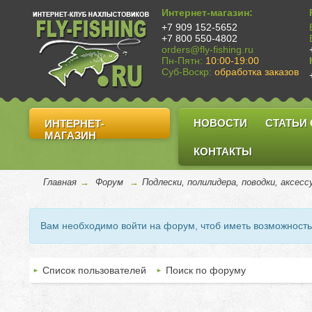
Интернет-магазин:
+7 909 152-5652
+7 800 550-4802
orders@fly-fishing.ru
Пн-Пятн:
10:00-19:00
Суб-Воскр:
обработка заказов
НОВОСТИ
СТАТЬИ
ИНТЕРНЕТ-
МАГАЗИН
КОНТАКТЫ
Главная
→
Форум
→
Подлески, полилидера, поводки, аксес
Вам необходимо войти на форум, чтоб иметь возможност
Список пользователей
Поиск по форуму