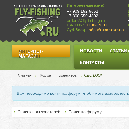
Интернет-магазин:
+7 909 152-5652
+7 800 550-4802
orders@fly-fishing.ru
Пн-Пятн:
10:00-19:00
Суб-Воскр:
обработка заказов
НОВОСТИ
СТАТЬИ
ИНТЕРНЕТ-
МАГАЗИН
КОНТАКТЫ
Главная
→
Форум
→
Эмержеры
→
СДС LOOP
Вам необходимо войти на форум, чтоб иметь возможност
Список пользователей
Поиск по форуму