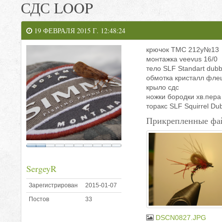
СДС LOOP
19 ФЕВРАЛЯ 2015 Г. 12:48:24
крючок TMC 212y№13
монтажка veevus 16/0
тело SLF Standart dubb
обмотка кристалл фле
крыло сдс
ножки бородки хв.пер
торакс SLF Squirrel Du
Прикрепленные фа
SergeyR
Зарегистрирован
2015-01-07
Постов
33
DSCN0827.JPG