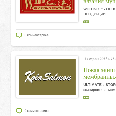
вязания муш
WHITING™ - ОБН
ПРОДУКЦИИ.
0
комментариев
14 апреля 2017 г. 18
Новая экип
мембранных 
ULTIMATE
и
STO
экипировки из мем
0
комментариев