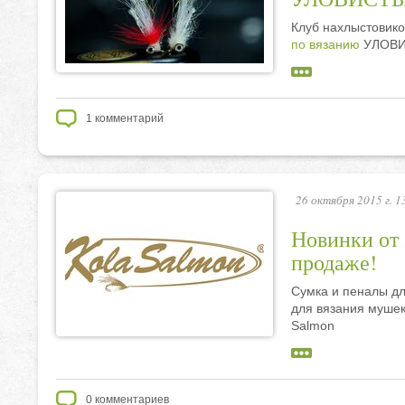
Клуб нахлыстовик
по вязанию
УЛОВИС
1
комментарий
26 октября 2015 г. 1
Новинки от 
продаже!
Сумка и пеналы д
для вязания мушек,
Salmon
0
комментариев