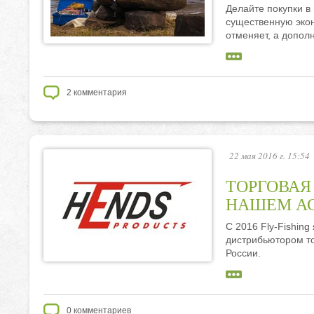
Делайте покупки в
существенную эк
отменяет, а допол
2
комментария
22 мая 2016 г. 15:54
ТОРГОВАЯ 
НАШЕМ А
С 2016 Fly-Fishin
дистрибьютором т
России.
0
комментариев