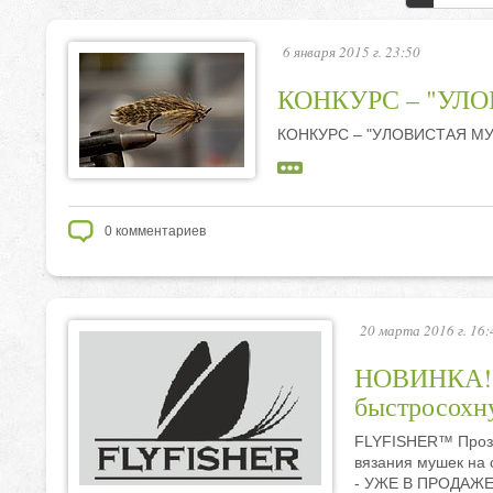
6 января 2015 г. 23:50
КОНКУРС – "УЛ
КОНКУРС – "УЛОВИСТАЯ М
0
комментариев
20 марта 2016 г. 16:
НОВИНКА!
быстросохн
FLYFISHER™ Прозр
вязания мушек на с
- УЖЕ В ПРОДАЖЕ