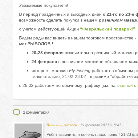
Уважаемые покупатели!
В период праздничных и выходных дней
с 21-го по 23-е
возможность сделать покупки в нашем
розничном магази
с учетом действующей Акции
“Февральский подарок!”
Будем рады вас видеть в нашем торговом пространстве -
маг.РЫБОЛОВ !
20-23 февраля
включительно розничный магазин
р
24 февраля
в розничном магазине объявляем
вых
интернет-магазин
Fly-Fishing
работает в обычном р
включительно, 21.02-23.02 - в режиме "обработки за
с 25.02 работаем по обычному графику (см. на
главной с
2
комментария
Личинин_Алексей
19 февраля 2021 г. 8:47
Ребят извините, я оочень плохо понял! 21-23 фи