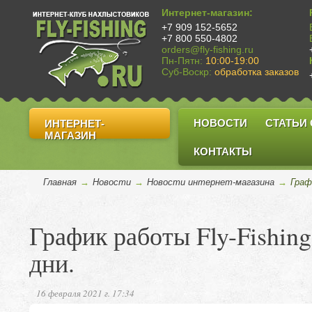
Интернет-магазин:
+7 909 152-5652
+7 800 550-4802
orders@fly-fishing.ru
Пн-Пятн:
10:00-19:00
Суб-Воскр:
обработка заказов
НОВОСТИ
СТАТЬИ
ИНТЕРНЕТ-
МАГАЗИН
КОНТАКТЫ
Главная
→
Новости
→
Новости интернет-магазина
→
Граф
График работы Fly-Fishin
дни.
16 февраля 2021 г. 17:34