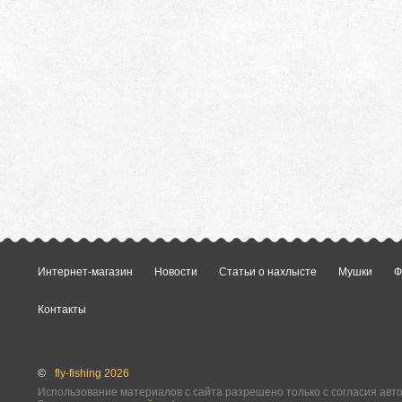
Интернет-магазин
Новости
Статьи о нахлысте
Мушки
Ф
Контакты
©
fly-fishing 2026
Использование материалов с сайта разрешено только с согласия авт