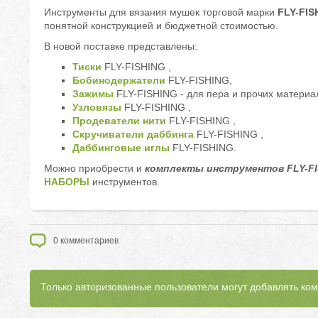
Инструменты для вязания мушек торговой марки
FLY-FIS
понятной конструкцией и бюджетной стоимостью.
В новой поставке представлены:
Тиски
FLY-FISHING ,
Бобинодержатели
FLY-FISHING,
Зажимы
FLY-FISHING - для пера и прочих материа
Узловязы
FLY-FISHING ,
Продеватели нити
FLY-FISHING ,
Скручиватели даббинга
FLY-FISHING ,
Даббинговые иглы
FLY-FISHING.
Можно приобрести и
комплекты инструментов FLY-F
НАБОРЫ
инструментов.
0
комментариев
Только авторизованные пользователи могут добавлять ко