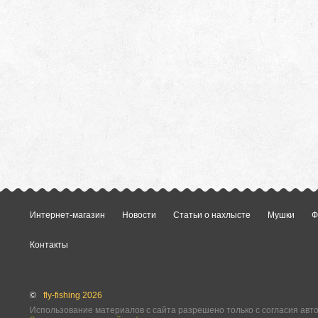
Интернет-магазин
Новости
Статьи о нахлысте
Мушки
Ф
Контакты
©
fly-fishing 2026
Использование материалов с сайта разрешено только с согласия авт