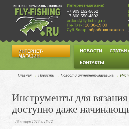
Интернет-магазин:
+7 909 152-5652
+7 800 550-4802
orders@fly-fishing.ru
Пн-Пятн:
10:00-19:00
Суб-Воскр:
обработка заказов
НОВОСТИ
СТАТЬИ
ИНТЕРНЕТ-
МАГАЗИН
КОНТАКТЫ
Главная
→
Новости
→
Новости интернет-магазина
→
Инст
Инструменты для вязания
доступно даже начинающ
18 января 2023 г. 18:12