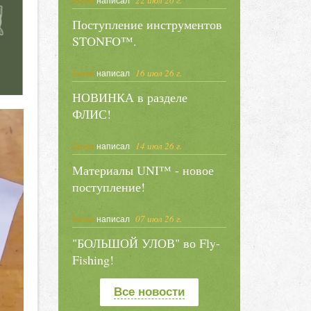
larisa
22 июл 26 г.
написал
Поступление инструментов
STONFO™.
larisa
16 июл 26 г.
написал
НОВИНКА в разделе
ФЛИС!
larisa
14 июл 26 г.
написал
Материалы UNI™ - новое
поступление!
larisa
07 июл 26 г.
написал
"БОЛЬШОЙ УЛОВ" во Fly-
Fishing!
Все новости