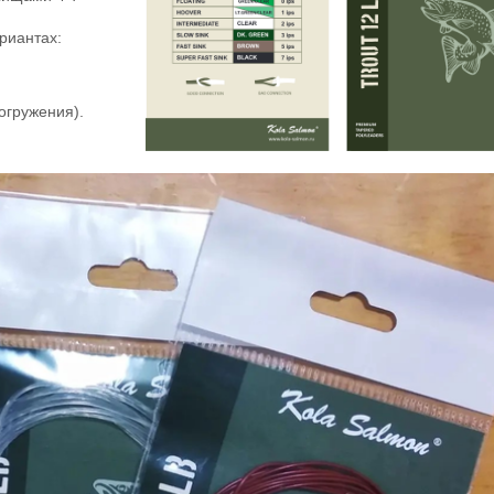
риантах:
огружения).