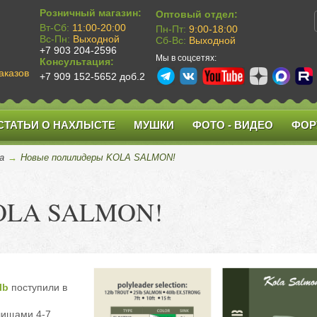
Розничный магазин:
Оптовый отдел:
Вт-Сб:
11:00-20:00
Пн-Пт:
9:00-18:00
Вс-Пн:
Выходной
Сб-Вс:
Выходной
+7 903 204-2596
Мы в соцсетях:
Консультация:
аказов
+7 909 152-5652 доб.2
СТАТЬИ О НАХЛЫСТЕ
МУШКИ
ФОТО - ВИДЕО
ФОР
а
→
Новые полилидеры KOLA SALMON!
KOLA SALMON!
lb
поступили в
лищами 4-7