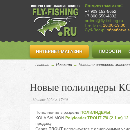
Интернет-магазин:
+7 909 152-5652
+7 800 550-4802
orders@fly-fishing.ru
Пн-Пятн:
10:00-19:00
Суб-Воскр:
обработка з
НОВОСТИ
ИНТЕРНЕТ-МАГАЗИН
Главная
→
Новости
→
Новости интернет-магазин
Новые полилидеры 
30 июня 2026 г. 17:30
Пополнение в разделе
ПОЛИЛИДЕРЫ
:
KOLA SALMON
Polyleader TROUT 7'0 (2.1 m) 12 
продажу.
Серия
TROUT
используется с одноручными уди