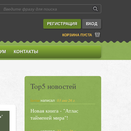
РЕГИСТРАЦИЯ
ВХОД
КОРЗИНА ПУСТА
УМ
КОНТАКТЫ
Top5 новостей
larisa
03 авг 26 г.
написал
Новая книга - "Атлас
тайменей мира"!