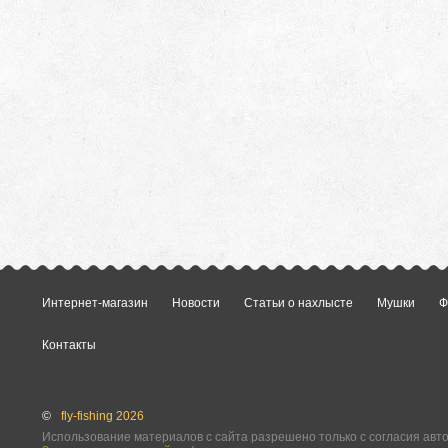
Интернет-магазин
Новости
Статьи о нахлысте
Мушки
Ф
Контакты
©
fly-fishing 2026
Использование материалов с сайта разрешено только с согласия авт