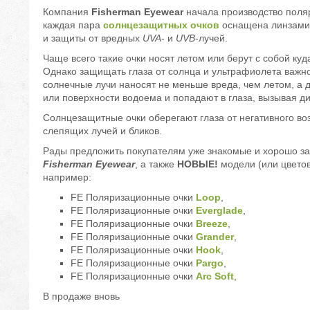
Компания
Fisherman Eyewear
начала производство поляр
каждая пара
солнцезащитных очков
оснащена линзами 
и защиты от вредных
UVA
- и
UVB
-лучей.
Чаще всего такие очки носят летом или берут с собой куд
Однако защищать глаза от солнца и ультрафиолета важн
солнечные лучи наносят не меньше вреда, чем летом, а 
или поверхности водоема и попадают в глаза, вызывая д
Солнцезащитные очки оберегают глаза от негативного во
слепящих лучей и бликов.
Рады предложить покупателям уже знакомые и хорошо з
Fisherman Eyewear
, а также
НОВЫЕ!
модели (или цвето
например:
FE Поляризационные очки
Loop
,
FE Поляризационные очки
Everglade
,
FE Поляризационные очки
Breeze
,
FE Поляризационные очки
Grander
,
FE Поляризационные очки
Hook
,
FE Поляризационные очки
Pargo
,
FE Поляризационные очки
Arc Soft
,
В продаже вновь