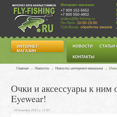
Интернет-магазин:
+7 909 152-5652
+7 800 550-4802
orders@fly-fishing.ru
Пн-Пятн:
10:00-19:00
Суб-Воскр:
обработка заказов
НОВОСТИ
СТАТЬИ
ИНТЕРНЕТ-
МАГАЗИН
КОНТАКТЫ
Главная
→
Новости
→
Новости интернет-магазина
→
Очки
Очки и аксессуары к ним 
Eyewear!
10 декабря 2022 г. 13:03