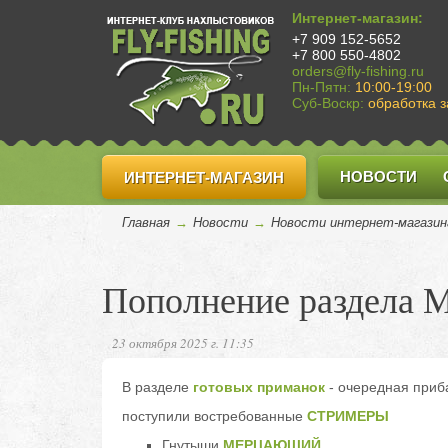
Интернет-магазин:
+7 909 152-5652
+7 800 550-4802
orders@fly-fishing.ru
Пн-Пятн:
10:00-19:00
Суб-Воскр:
обработка з
НОВОСТИ
ИНТЕРНЕТ-МАГАЗИН
Главная
→
Новости
→
Новости интернет-магазин
Пополнение раздела
23 октября 2025 г. 11:35
В разделе
готовых приманок
- очередная приб
поступили востребованные
СТРИМЕРЫ
Гнутыши
МЕРЦАЮЩИЙ
,