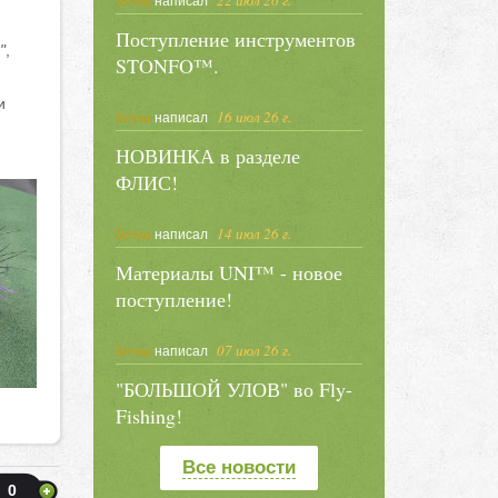
larisa
22 июл 26 г.
написал
Поступление инструментов
"
,
STONFO™.
и
larisa
16 июл 26 г.
написал
НОВИНКА в разделе
ФЛИС!
larisa
14 июл 26 г.
написал
Материалы UNI™ - новое
поступление!
larisa
07 июл 26 г.
написал
"БОЛЬШОЙ УЛОВ" во Fly-
Fishing!
Все новости
0