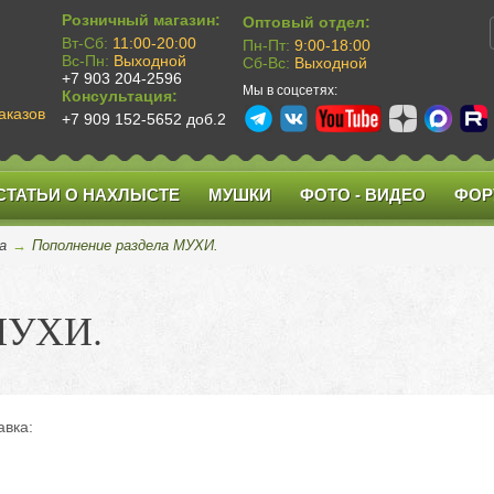
Розничный магазин:
Оптовый отдел:
Вт-Сб:
11:00-20:00
Пн-Пт:
9:00-18:00
Вс-Пн:
Выходной
Сб-Вс:
Выходной
+7 903 204-2596
Мы в соцсетях:
Консультация:
аказов
+7 909 152-5652 доб.2
СТАТЬИ О НАХЛЫСТЕ
МУШКИ
ФОТО - ВИДЕО
ФОР
а
→
Пополнение раздела МУХИ.
 МУХИ.
авка: