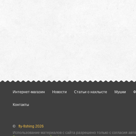
Интернет-магазин
Новости
Статьи о нахлысте
Мушки
Ф
Контакты
©
fly-fishing 2026
Использование материалов с сайта разрешено только с согласия авт