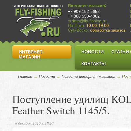
Интернет-магазин:
+7 909 152-5652
+7 800 550-4802
orders@fly-fishing.ru
Пн-Пятн:
10:00-19:00
Суб-Воскр:
обработка заказов
НОВОСТИ
СТАТЬИ
ИНТЕРНЕТ-
МАГАЗИН
КОНТАКТЫ
Главная
→
Новости
→
Новости интернет-магазина
→
Пост
Поступление удилищ K
Feather Switch 1145/5.
8 декабря 2020 г. 18:57