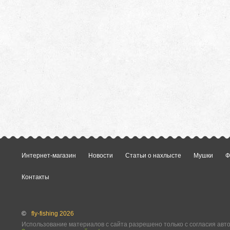
Интернет-магазин
Новости
Статьи о нахлысте
Мушки
Ф
Контакты
©
fly-fishing 2026
Использование материалов с сайта разрешено только с согласия авт