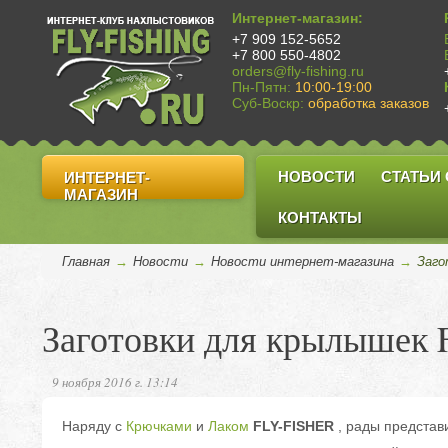
Интернет-магазин:
+7 909 152-5652
+7 800 550-4802
orders@fly-fishing.ru
Пн-Пятн:
10:00-19:00
Суб-Воскр:
обработка заказов
НОВОСТИ
СТАТЬИ
ИНТЕРНЕТ-
МАГАЗИН
КОНТАКТЫ
Главная
→
Новости
→
Новости интернет-магазина
→
Заго
Заготовки для крылышек 
9 ноября 2016 г. 13:14
Наряду с
Крючками
и
Лаком
FLY-FISHER
, рады представ