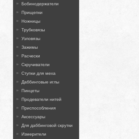
Бобинодержатели
Прищепки
Ножницы
Трубковязы
Узловязы
Зажимы
Расчески
Скручиватели
Ступки для меха
Даббинговые иглы
Пинцеты
Продеватели нитей
Приспособления
Аксессуары
Для даббинговой скрутки
Измерители