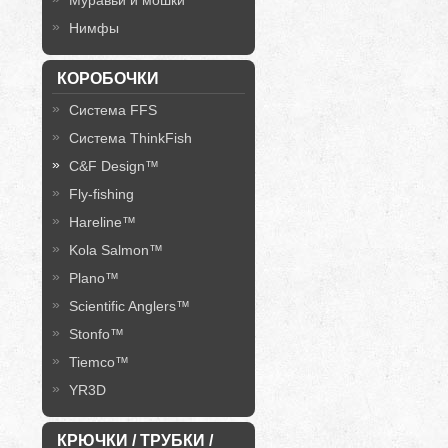
Муравьи и мошки
Нимфы
КОРОБОЧКИ
Система FFS
Система ThinkFish
C&F Design™
Fly-fishing
Hareline™
Kola Salmon™
Plano™
Scientific Anglers™
Stonfo™
Tiemco™
YR3D
КРЮЧКИ / ТРУБКИ /