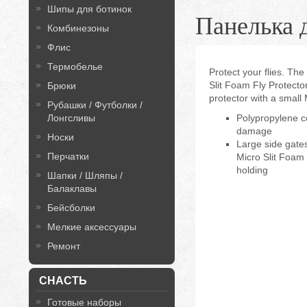
Шипы для ботинок
Панелька 
Комбинезоны
Флис
Термобелье
Protect your flies. T
Slit Foam Fly Protector
Брюки
protector with a small
Рубашки / Футболки /
Лонгсливы
Polypropylene co
damage
Носки
Large side gates
Перчатки
Micro Slit Foam
holding
Шапки / Шляпы /
Балаклавы
Бейсболки
Мелкие аксессуары
Ремонт
СНАСТЬ
Готовые наборы