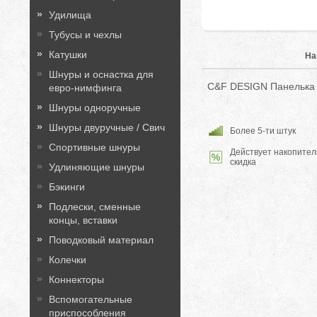
Удилища
Тубусы и чехлы
Катушки
На
Шнуры и оснастка для
C&F DESIGN Панелька 
евро-нимфинга
Шнуры одноручные
Шнуры двуручные / Свич
Более 5-ти штук
Спортивные шнуры
Действует накопител
скидка
Удлиняющие шнуры
Бэкинги
Подлески, сменные
концы, вставки
Поводковый материал
Колечки
Коннекторы
Вспомогательные
приспособления