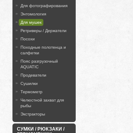
Для фотографирования
Энтомология
Для мушек
Ретриверы / Держатели
Посохи
Походные полотенца и
салфетки
Пояс разгрузочный
AQUATIC
Продеватели
Сушилки
Термометр
Челюстной захват для
рыбы
Экстракторы
СУМКИ / РЮКЗАКИ /