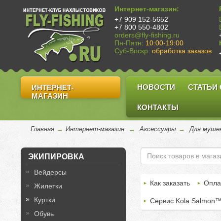
Интернет-магазин:
+7 909 152-5652
+7 800 550-4802
orders@fly-fishing.ru
Пн-Пятн:
10:00-19:00
Суб-Воскр:
обработка заказов
НОВОСТИ
СТАТЬИ
ИНТЕРНЕТ-
МАГАЗИН
КОНТАКТЫ
Главная
→
Интернет-магазин
→
Аксессуары
→
Для муше
ЭКИПИРОВКА
Вейдерсы
Как заказать
Опла
Жилетки
Куртки
Сервис Kola Salmon
Обувь