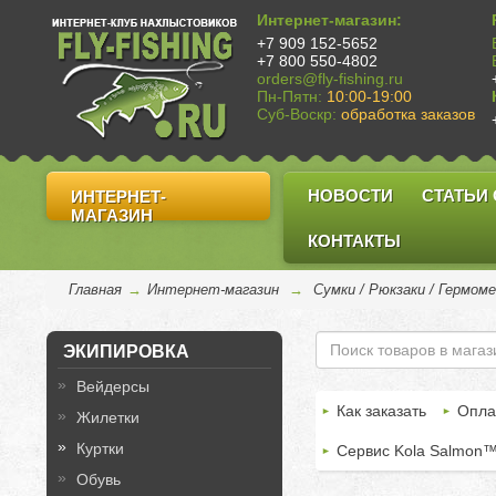
Интернет-магазин:
+7 909 152-5652
+7 800 550-4802
orders@fly-fishing.ru
Пн-Пятн:
10:00-19:00
Суб-Воскр:
обработка заказов
НОВОСТИ
СТАТЬИ
ИНТЕРНЕТ-
МАГАЗИН
КОНТАКТЫ
Главная
→
Интернет-магазин
→
Сумки / Рюкзаки / Гермом
ЭКИПИРОВКА
Вейдерсы
Как заказать
Опла
Жилетки
Куртки
Сервис Kola Salmon
Обувь