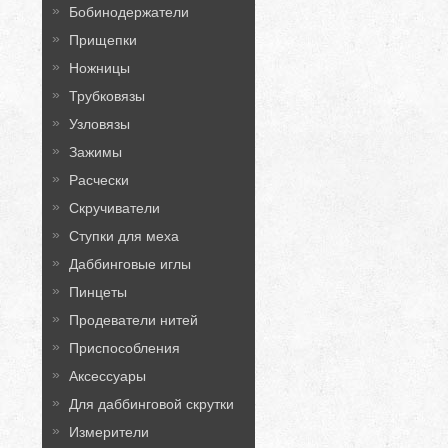
Бобинодержатели
Прищепки
Ножницы
Трубковязы
Узловязы
Зажимы
Расчески
Скручиватели
Ступки для меха
Даббинговые иглы
Пинцеты
Продеватели нитей
Приспособления
Аксессуары
Для даббинговой скрутки
Измерители