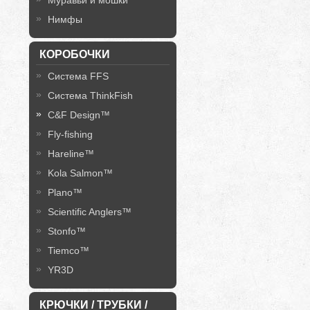
Муравьи и мошки
Нимфы
КОРОБОЧКИ
Система FFS
Система ThinkFish
C&F Design™
Fly-fishing
Hareline™
Kola Salmon™
Plano™
Scientific Anglers™
Stonfo™
Tiemco™
YR3D
КРЮЧКИ / ТРУБКИ /