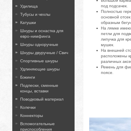
Большой карма
под подсачек.
Удилища
Полностью гер
Тубусы и чехлы
основной отсек
Катушки
образным бегу
На лямке имею
Шнуры и оснастка для
петли для подв
евро-нимфинга
липучка для кр
Шнуры одноручные
мушек.
На внешней ст
Шнуры двуручные / Свич
расположены к
Спортивные шнуры
различных аксе
Ремень для фик
Удлиняющие шнуры
поясе.
Бэкинги
Подлески, сменные
концы, вставки
Поводковый материал
Колечки
Коннекторы
Вспомогательные
приспособления