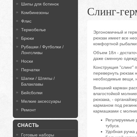
Шипы для ботинок
Слинг-ге
Комбинезоны
Флис
Термобелье
Эргономичный и герм
рюкзак имеет все не
Брюки
комфортной рыбалки
Рубашки / Футболки /
Лонгсливы
Объем 18л - достато
даже сменную одежду
Носки
Конструкция "слинг" 
Перчатки
перевернуть рюкзак н
Шапки / Шляпы /
необходимые вещи, н
Балаклавы
Внешний карман рас
Бейсболки
влагостойкой молнией
рюкзака, - органайзе
Мелкие аксессуары
карманом под резинк
Ремонт
кармашками с молни
Регулируемые 
СНАСТЬ
тубуса.
Удобная ручка 
Готовые наборы