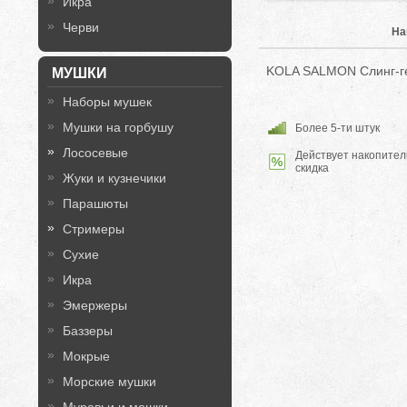
Икра
Черви
На
KOLA SALMON Слинг-г
МУШКИ
Наборы мушек
Мушки на горбушу
Более 5-ти штук
Лососевые
Действует накопител
скидка
Жуки и кузнечики
Парашюты
Стримеры
Сухие
Икра
Эмержеры
Баззеры
Мокрые
Морские мушки