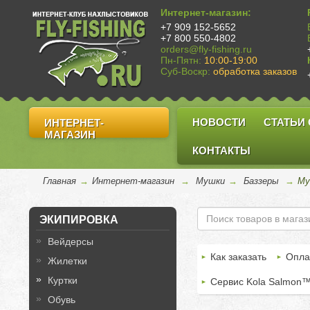
Интернет-магазин:
+7 909 152-5652
+7 800 550-4802
orders@fly-fishing.ru
Пн-Пятн:
10:00-19:00
Суб-Воскр:
обработка заказов
НОВОСТИ
СТАТЬИ
ИНТЕРНЕТ-
МАГАЗИН
КОНТАКТЫ
Главная
→
Интернет-магазин
→
Мушки
→
Баззеры
→
Му
ЭКИПИРОВКА
Вейдерсы
Как заказать
Опла
Жилетки
Куртки
Сервис Kola Salmon
Обувь