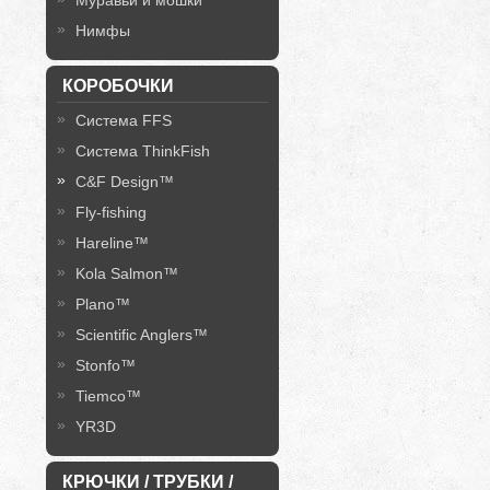
Муравьи и мошки
Нимфы
КОРОБОЧКИ
Система FFS
Система ThinkFish
C&F Design™
Fly-fishing
Hareline™
Kola Salmon™
Plano™
Scientific Anglers™
Stonfo™
Tiemco™
YR3D
КРЮЧКИ / ТРУБКИ /