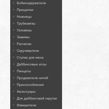
Бобинодержатели
Прищепки
Ножницы
Трубковязы
Узловязы
Зажимы
Расчески
Скручиватели
Ступки для меха
Даббинговые иглы
Пинцеты
Продеватели нитей
Приспособления
Аксессуары
Для даббинговой скрутки
Измерители