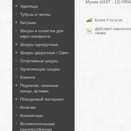
Мушка (d107 - 12) OR
Удилища
Тубусы и чехлы
Более 5-ти штук
Катушки
Действует накопител
Шнуры и оснастка для
скидка
евро-нимфинга
Шнуры одноручные
Шнуры двуручные / Свич
Спортивные шнуры
Удлиняющие шнуры
Бэкинги
Подлески, сменные
концы, вставки
Поводковый материал
Колечки
Коннекторы
Вспомогательные
приспособления