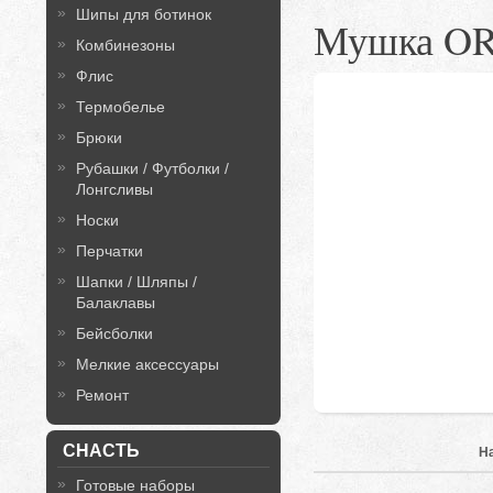
Шипы для ботинок
Мушка O
Комбинезоны
Флис
Термобелье
Брюки
Рубашки / Футболки /
Лонгсливы
Носки
Перчатки
Шапки / Шляпы /
Балаклавы
Бейсболки
Мелкие аксессуары
Ремонт
СНАСТЬ
Н
Готовые наборы