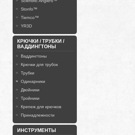
Scientific Anglers™
Stonfo™
Tiemco™
YR3D
КРЮЧКИ / ТРУБКИ /
ВАДДИНГТОНЫ
Ваддингтоны
Крючки для трубок
Трубки
Одинарники
Двойники
Тройники
Крепеж для крючков
Принадлежности
ИНСТРУМЕНТЫ