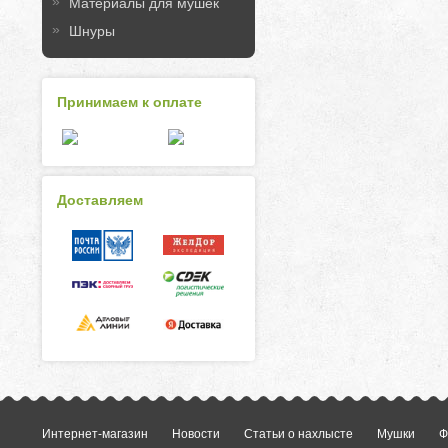
Материалы для мушек
Шнуры
Принимаем к оплате
Доставляем
Интернет-магазин
Новости
Статьи о нахлысте
Мушки
Ф