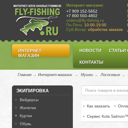
Интернет-магазин:
+7 909 152-5652
+7 800 550-4802
orders@fly-fishing.ru
Пн-Пятн:
10:00-19:00
Суб-Воскр:
обработка заказов
НОВОСТИ
СТАТЬИ
ИНТЕРНЕТ-
МАГАЗИН
КОНТАКТЫ
Главная
→
Интернет-магазин
→
Мушки
→
Лососевые
→
ЭКИПИРОВКА
Вейдерсы
Как заказать
Опла
Жилетки
Куртки
Сервис Kola Salmon
Обувь