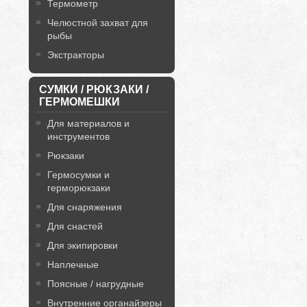
Термометр
Челюстной захват для
рыбы
Экстракторы
СУМКИ / РЮКЗАКИ /
ГЕРМОМЕШКИ
Для материалов и
инструментов
Рюкзаки
Гермосумки и
герморюкзаки
Для снаряжения
Для снастей
Для экипировки
Наплечные
Поясные / нагрудные
Внутренние органайзеры