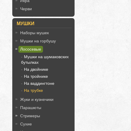
Икра
Черви
МУШКИ
Наборы мушек
Мушки на горбушу
Лососевые
Мушки на шумаковских
бутылках
На двойнике
На тройнике
На ваддингтоне
На трубке
Жуки и кузнечики
Парашюты
Стримеры
Сухие