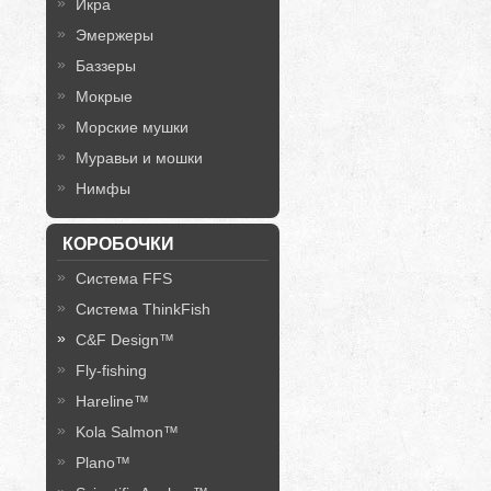
Икра
Эмержеры
Баззеры
Мокрые
Морские мушки
Муравьи и мошки
Нимфы
КОРОБОЧКИ
Система FFS
Система ThinkFish
C&F Design™
Fly-fishing
Hareline™
Kola Salmon™
Plano™