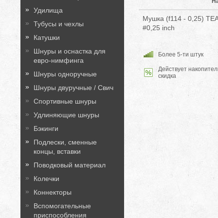
Н
Удилища
Мушка (f114 - 0,25) 
Тубусы и чехлы
#0,25 inch
Катушки
Шнуры и оснастка для
Более 5-ти штук
евро-нимфинга
Действует накопител
Шнуры одноручные
скидка
Шнуры двуручные / Свич
Спортивные шнуры
Удлиняющие шнуры
Бэкинги
Подлески, сменные
концы, вставки
Поводковый материал
Колечки
Коннекторы
Вспомогательные
приспособления