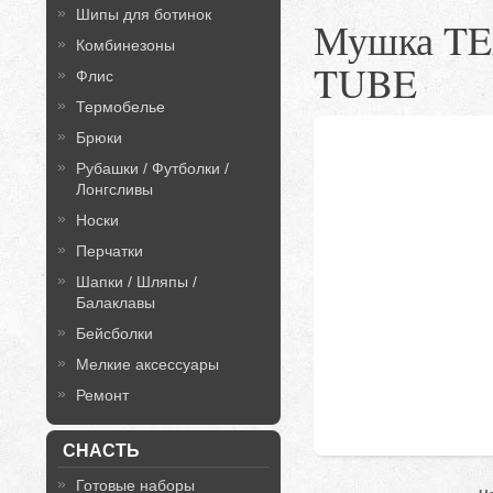
Шипы для ботинок
Мушка T
Комбинезоны
TUBE
Флис
Термобелье
Брюки
Рубашки / Футболки /
Лонгсливы
Носки
Перчатки
Шапки / Шляпы /
Балаклавы
Бейсболки
Мелкие аксессуары
Ремонт
СНАСТЬ
Готовые наборы