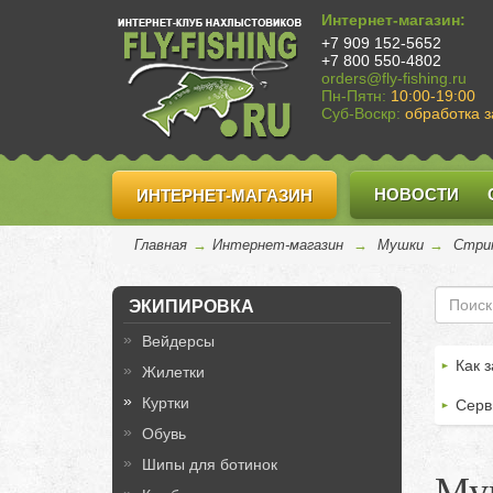
Интернет-магазин:
+7 909 152-5652
+7 800 550-4802
orders@fly-fishing.ru
Пн-Пятн:
10:00-19:00
Суб-Воскр:
обработка з
НОВОСТИ
ИНТЕРНЕТ-МАГАЗИН
Главная
→
Интернет-магазин
→
Мушки
→
Стри
ЭКИПИРОВКА
Вейдерсы
Как з
Жилетки
Куртки
Серв
Обувь
Шипы для ботинок
Му