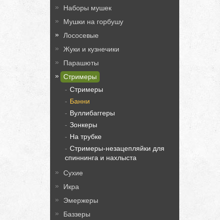
Наборы мушек
Мушки на горбушу
Лососевые
Жуки и кузнечики
Парашюты
Стримеры
Стримеры
Банни
Вуллибаггеры
Зонкеры
На трубке
Стримеры-незацепляйки для
спиннинга и нахлыста
Сухие
Икра
Эмержеры
Баззеры