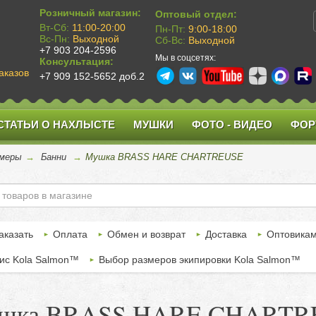
Розничный магазин:
Оптовый отдел:
Вт-Сб:
11:00-20:00
Пн-Пт:
9:00-18:00
Вс-Пн:
Выходной
Сб-Вс:
Выходной
+7 903 204-2596
Мы в соцсетях:
Консультация:
аказов
+7 909 152-5652 доб.2
СТАТЬИ О НАХЛЫСТЕ
МУШКИ
ФОТО - ВИДЕО
ФОР
меры
→
Банни
→
Мушка BRASS HARE CHARTREUSE
аказать
Оплата
Обмен и возврат
Доставка
Оптовика
ис Kola Salmon™
Выбор размеров экипировки Kola Salmon™
шка BRASS HARE CHARTR