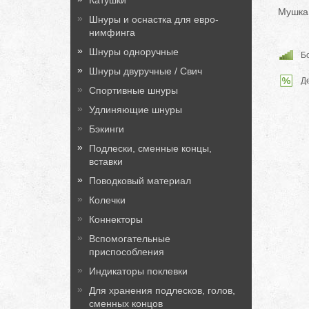
Катушки
Мушка
Шнуры и оснастка для евро-
нимфинга
Шнуры одноручные
Бо
Шнуры двуручные / Свич
Д
Спортивные шнуры
Удлиняющие шнуры
Бэкинги
Подлески, сменные концы,
вставки
Поводковый материал
Колечки
Коннекторы
Вспомогательные
приспособления
Индикаторы поклевки
Для хранения подлесков, голов,
сменных концов