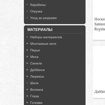
Карабины
Огрузка
Уход за шнурами
Носки 
Salmo
Regula
МАТЕРИАЛЫ
Наборы материалов
Монтажные нити
Перья
Меха
Синели
Даббинги
Люрексы
Шелк
Волокна
Дабби
Глаза
Головки