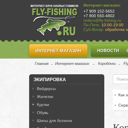
Интернет-магазин:
+7 909 152-5652
+7 800 550-4802
orders@fly-fishing.ru
Пн-Пятн:
10:00-19:00
Суб-Воскр:
обработка з
НОВОСТИ
ИНТЕРНЕТ-МАГАЗИН
Главная
→
Интернет-магазин
→
Коробочки
→
Fl
ЭКИПИРОВКА
Вейдерсы
Как з
Жилетки
Куртки
Серв
Обувь
Шипы для ботинок
Кор