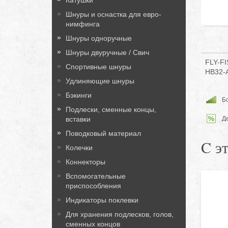
Катушки
Шнуры и оснастка для евро-
нимфинга
Шнуры одноручные
Шнуры двуручные / Свич
FLY-FI
Спортивные шнуры
HB32-
Удлиняющие шнуры
Бэкинги
Бо
Подлески, сменные концы,
вставки
Д
Поводковый материал
C э
Колечки
Коннекторы
Вспомогательные
приспособления
Индикаторы поклевки
Для хранения подлесков, голов,
сменных концов