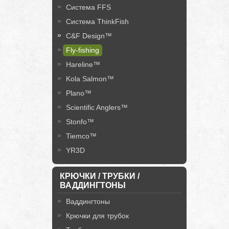
Система FFS
Система ThinkFish
C&F Design™
Fly-fishing
Hareline™
Kola Salmon™
Plano™
Scientific Anglers™
Stonfo™
Tiemco™
YR3D
КРЮЧКИ / ТРУБКИ /
ВАДДИНГТОНЫ
Ваддингтоны
Крючки для трубок