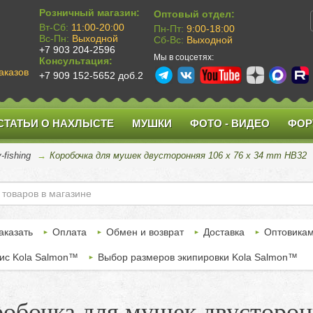
Розничный магазин:
Оптовый отдел:
Вт-Сб:
11:00-20:00
Пн-Пт:
9:00-18:00
Вс-Пн:
Выходной
Сб-Вс:
Выходной
+7 903 204-2596
Мы в соцсетях:
Консультация:
аказов
+7 909 152-5652 доб.2
СТАТЬИ О НАХЛЫСТЕ
МУШКИ
ФОТО - ВИДЕО
ФОР
y-fishing
→
Коробочка для мушек двусторонняя 106 x 76 x 34 mm HB32
аказать
Оплата
Обмен и возврат
Доставка
Оптовика
ис Kola Salmon™
Выбор размеров экипировки Kola Salmon™
обочка для мушек двусторон