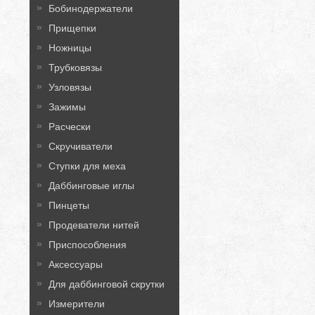
Бобинодержатели
Прищепки
Ножницы
Трубковязы
Узловязы
Зажимы
Расчески
Скручиватели
Ступки для меха
Даббинговые иглы
Пинцеты
Продеватели нитей
Приспособления
Аксессуары
Для даббинговой скрутки
Измерители