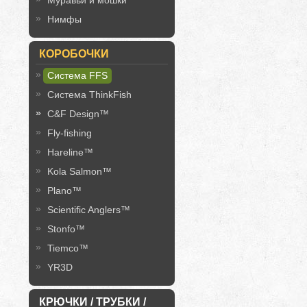
Муравьи и мошки
Нимфы
КОРОБОЧКИ
Система FFS
Система ThinkFish
C&F Design™
Fly-fishing
Hareline™
Kola Salmon™
Plano™
Scientific Anglers™
Stonfo™
Tiemco™
YR3D
КРЮЧКИ / ТРУБКИ /