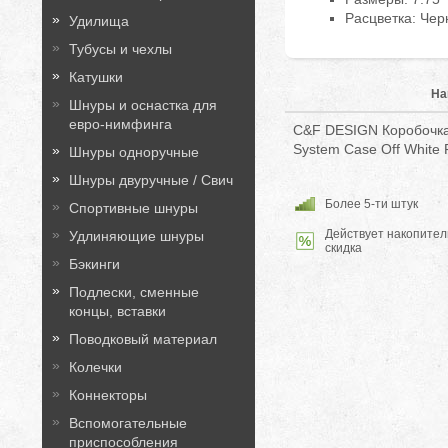
Расцветка: Чер
Удилища
Тубусы и чехлы
Катушки
На
Шнуры и оснастка для
евро-нимфинга
C&F DESIGN Коробочка
System Case Off White
Шнуры одноручные
Шнуры двуручные / Свич
Более 5-ти штук
Спортивные шнуры
Действует накопител
Удлиняющие шнуры
скидка
Бэкинги
Подлески, сменные
концы, вставки
Поводковый материал
Колечки
Коннекторы
Вспомогательные
приспособления