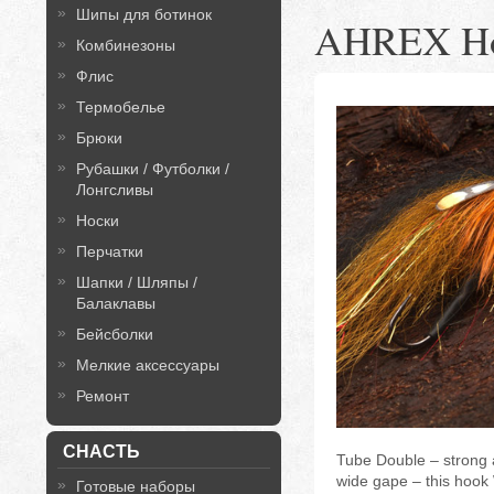
Шипы для ботинок
AHREX Ho
Комбинезоны
Флис
Термобелье
Брюки
Рубашки / Футболки /
Лонгсливы
Носки
Перчатки
Шапки / Шляпы /
Балаклавы
Бейсболки
Мелкие аксессуары
Ремонт
СНАСТЬ
Tube Double – strong a
wide gape – this hook 
Готовые наборы