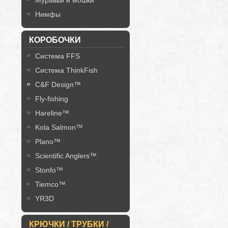
Муравьи и мошки
Нимфы
КОРОБОЧКИ
Система FFS
Система ThinkFish
C&F Design™
Fly-fishing
Hareline™
Kola Salmon™
Plano™
Scientific Anglers™
Stonfo™
Tiemco™
YR3D
КРЮЧКИ / ТРУБКИ /