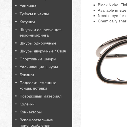
Black Nickel Fin
Удилища
Available in size
Тубусы и чехлы
Needle eye for 
Chemically shar
Катушки
Шнуры и оснастка для
евро-нимфинга
Шнуры одноручные
Шнуры двуручные / Свич
Спортивные шнуры
Удлиняющие шнуры
Бэкинги
Подлески, сменные
концы, вставки
Поводковый материал
Колечки
Коннекторы
Вспомогательные
приспособления