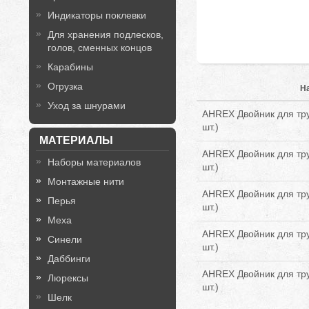
Индикаторы поклевки
Для хранения подлесков,
голов, сменных концов
Карабины
Огрузка
Н
Уход за шнурами
AHREX Двойник для тру
шт.)
МАТЕРИАЛЫ
AHREX Двойник для тру
Наборы материалов
шт.)
Монтажные нити
AHREX Двойник для тру
Перья
шт.)
Меха
AHREX Двойник для тру
Синели
шт.)
Даббинги
AHREX Двойник для тру
Люрексы
шт.)
Шелк