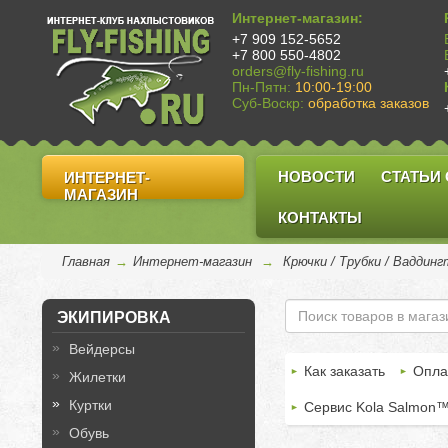
Интернет-магазин:
+7 909 152-5652
+7 800 550-4802
orders@fly-fishing.ru
Пн-Пятн:
10:00-19:00
Суб-Воскр:
обработка заказов
НОВОСТИ
СТАТЬИ
ИНТЕРНЕТ-
МАГАЗИН
КОНТАКТЫ
Главная
→
Интернет-магазин
→
Крючки / Трубки / Ваддин
ЭКИПИРОВКА
Вейдерсы
Как заказать
Опла
Жилетки
Куртки
Сервис Kola Salmon
Обувь