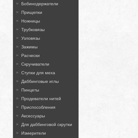
Бобинодержатели
Прищепки
Ножницы
Трубковязы
Узловязы
Зажимы
Расчески
Скручиватели
Ступки для меха
Даббинговые иглы
Пинцеты
Продеватели нитей
Приспособления
Аксессуары
Для даббинговой скрутки
Измерители