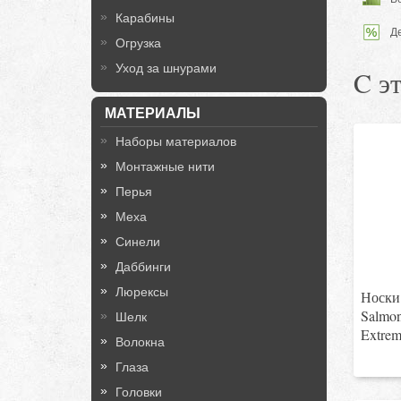
Карабины
Д
Огрузка
Уход за шнурами
C э
МАТЕРИАЛЫ
Наборы материалов
Монтажные нити
Перья
Меха
Синели
Даббинги
Люрексы
Носки 
Salmo
Шелк
Extrem
Волокна
Глаза
Головки