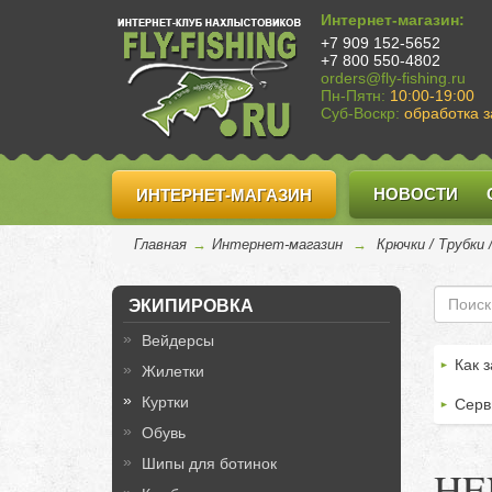
Интернет-магазин:
+7 909 152-5652
+7 800 550-4802
orders@fly-fishing.ru
Пн-Пятн:
10:00-19:00
Суб-Воскр:
обработка з
НОВОСТИ
ИНТЕРНЕТ-МАГАЗИН
Главная
→
Интернет-магазин
→
Крючки / Трубки
ЭКИПИРОВКА
Вейдерсы
Как з
Жилетки
Куртки
Серв
Обувь
Шипы для ботинок
HEN