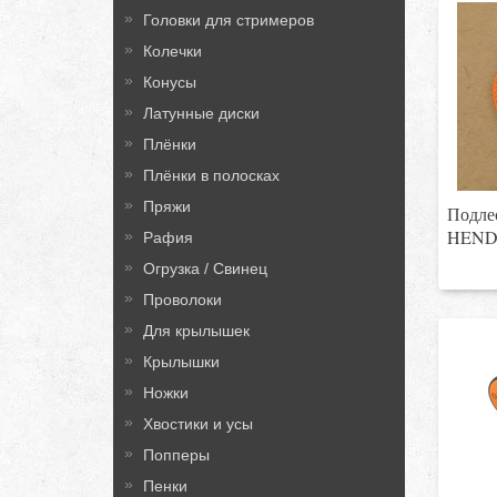
Головки для стримеров
Колечки
Конусы
Латунные диски
Плёнки
Плёнки в полосках
Пряжи
Подлес
HEND
Рафия
Огрузка / Свинец
Проволоки
Для крылышек
Крылышки
Ножки
Хвостики и усы
Попперы
Пенки