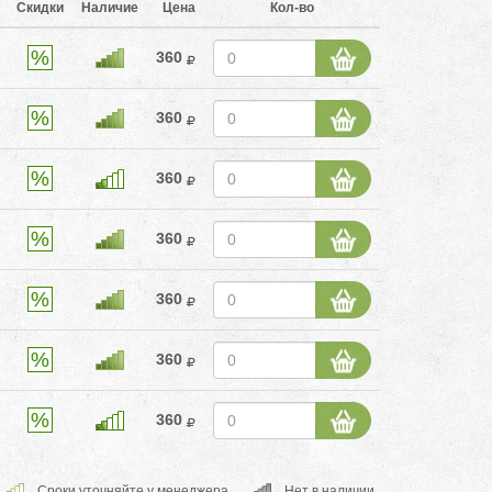
Скидки
Наличие
Цена
Кол-во
360
360
360
360
360
360
360
Cроки уточняйте у менеджера
Нет в наличии