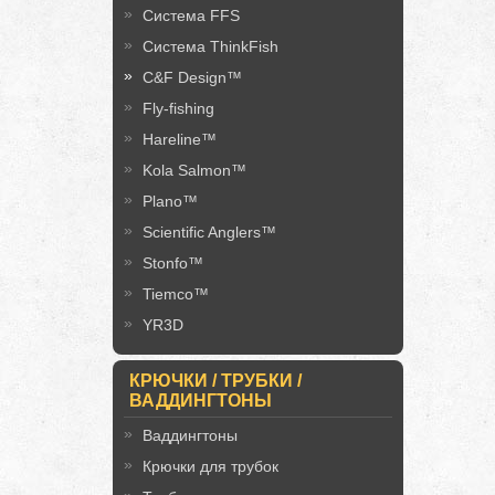
Система FFS
Система ThinkFish
C&F Design™
Fly-fishing
Hareline™
Kola Salmon™
Plano™
Scientific Anglers™
Stonfo™
Tiemco™
YR3D
КРЮЧКИ / ТРУБКИ /
ВАДДИНГТОНЫ
Ваддингтоны
Крючки для трубок