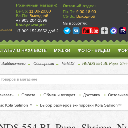
Розничный магазин:
Оптовый отдел:
Вт-Сб:
11:00-20:00
Пн-Пт:
9:00-18:00
Вс-Пн:
Выходной
Сб-Вс:
Выходной
+7 903 204-2596
Мы в соцсетях:
Консультация:
аказов
+7 909 152-5652 доб.2
СТАТЬИ О НАХЛЫСТЕ
МУШКИ
ФОТО - ВИДЕО
ФОР
 / Ваддингтоны
→
Одинарники
→
HENDS
→
HENDS 554 BL Pupa, Shrim
аказать
Оплата
Обмен и возврат
Доставка
Оптовика
ис Kola Salmon™
Выбор размеров экипировки Kola Salmon™
DS 554 BL Pupa, Shrimp, Ny