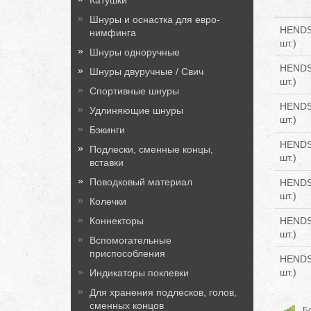
Катушки
Шнуры и оснастка для евро-
HENDS 
нимфинга
шт.)
Шнуры одноручные
HENDS 
Шнуры двуручные / Свич
шт.)
Спортивные шнуры
HENDS 
Удлиняющие шнуры
шт.)
Бэкинги
HENDS 
Подлески, сменные концы,
шт.)
вставки
Поводковый материал
HENDS 
шт.)
Колечки
HENDS 
Коннекторы
шт.)
Вспомогательные
приспособления
HENDS 
шт.)
Индикаторы поклевки
Для хранения подлесков, голов,
сменных концов
Бо