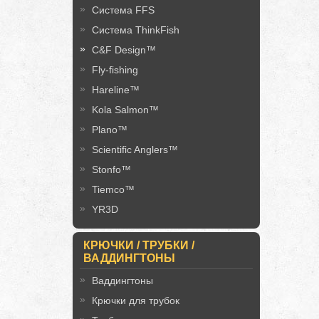
Система FFS
Система ThinkFish
C&F Design™
Fly-fishing
Hareline™
Kola Salmon™
Plano™
Scientific Anglers™
Stonfo™
Tiemco™
YR3D
КРЮЧКИ / ТРУБКИ /
ВАДДИНГТОНЫ
Ваддингтоны
Крючки для трубок