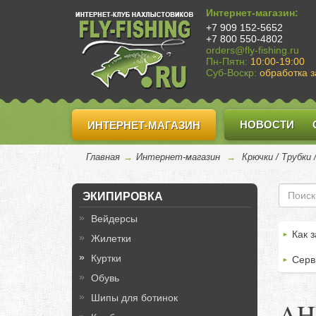
Интернет-магазин:
+7 909 152-5652
+7 800 550-4802
orders@fly-fishing.ru
Пн-Пятн:
10:00-19:00
Суб-Воскр:
обработка з
НОВОСТИ
ИНТЕРНЕТ-МАГАЗИН
Главная
→
Интернет-магазин
→
Крючки / Трубки
ЭКИПИРОВКА
Вейдерсы
Как з
Жилетки
Куртки
Серв
Обувь
Шипы для ботинок
AH