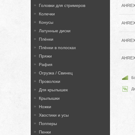
AHREX 
Головки для стримеров
Колечки
Конусы
AHREX 
Латунные диски
Плёнки
AHREX 
Плёнки в полосках
Пряжи
AHREX 
Рафия
Огрузка / Свинец
Бо
Проволоки
Д
Для крылышек
Крылышки
Ножки
Хвостики и усы
Попперы
Пенки