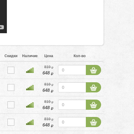
Скидки
Наличие
Цена
Кол-во
810
648
810
648
810
648
810
648