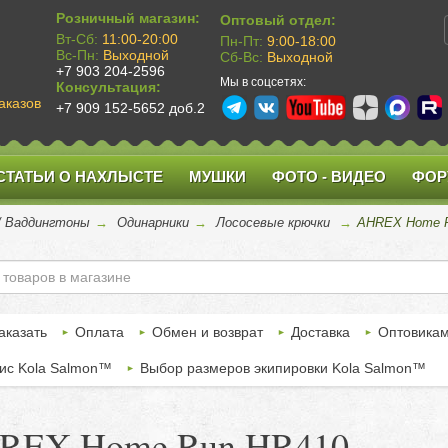
Розничный магазин:
Оптовый отдел:
Вт-Сб:
11:00-20:00
Пн-Пт:
9:00-18:00
Вс-Пн:
Выходной
Сб-Вс:
Выходной
+7 903 204-2596
Мы в соцсетях:
Консультация:
аказов
+7 909 152-5652 доб.2
СТАТЬИ О НАХЛЫСТЕ
МУШКИ
ФОТО - ВИДЕО
ФОР
 / Ваддингтоны
→
Одинарники
→
Лососевые крючки
→
AHREX Home 
аказать
Оплата
Обмен и возврат
Доставка
Оптовика
ис Kola Salmon™
Выбор размеров экипировки Kola Salmon™
REX Home Run HR410