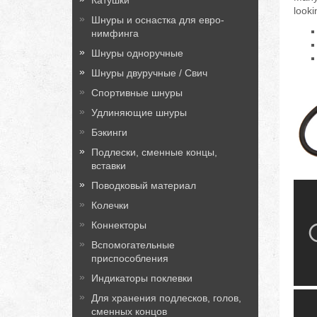
Катушки
looki
Шнуры и оснастка для евро-
нимфинга
Шнуры одноручные
Шнуры двуручные / Свич
Спортивные шнуры
Удлиняющие шнуры
Бэкинги
Подлески, сменные концы,
вставки
Поводковый материал
Колечки
Коннекторы
Вспомогательные
приспособления
Индикаторы поклевки
Для хранения подлесков, голов,
сменных концов