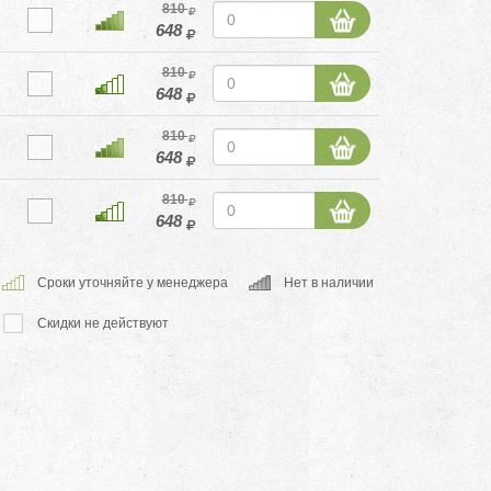
810
648
810
648
810
648
810
648
Cроки уточняйте у менеджера
Нет в наличии
Скидки не действуют