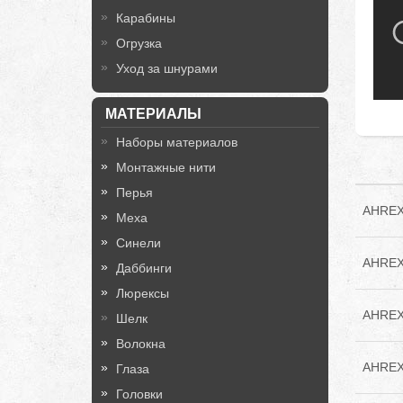
Карабины
Огрузка
Уход за шнурами
МАТЕРИАЛЫ
Наборы материалов
Монтажные нити
Перья
AHREX 
Меха
Синели
AHREX 
Даббинги
Люрексы
AHREX 
Шелк
Волокна
AHREX 
Глаза
Головки