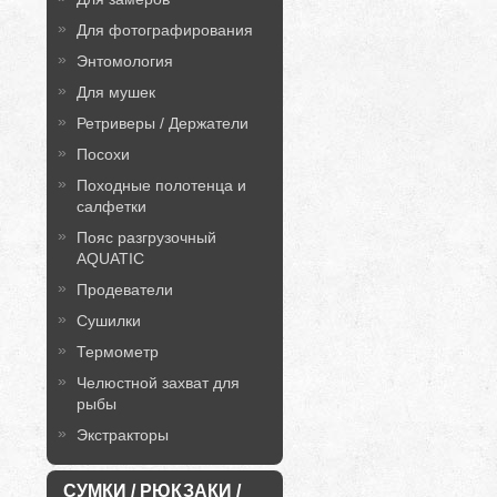
Для фотографирования
Энтомология
Для мушек
Ретриверы / Держатели
Посохи
Походные полотенца и
салфетки
Пояс разгрузочный
AQUATIC
Продеватели
Сушилки
Термометр
Челюстной захват для
рыбы
Экстракторы
СУМКИ / РЮКЗАКИ /