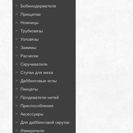
Бобинодержатели
Прищепки
Ножницы
Трубковязы
Узловязы
Зажимы
Расчески
Скручиватели
Ступки для меха
Даббинговые иглы
Пинцеты
Продеватели нитей
Приспособления
Аксессуары
Для даббинговой скрутки
Измерители