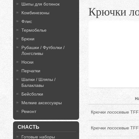
Шипы для ботинок
Крючки ло
Комбинезоны
Флис
Термобелье
Брюки
Рубашки / Футболки /
Лонгсливы
Носки
Перчатки
Шапки / Шляпы /
Балаклавы
Бейсболки
Н
Мелкие аксессуары
Ремонт
Крючки лососевые TFF 
СНАСТЬ
Крючки лососевые TFF 
Готовые наборы