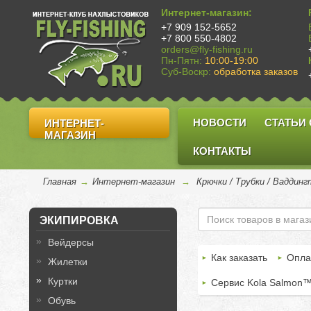
Интернет-магазин:
+7 909 152-5652
+7 800 550-4802
orders@fly-fishing.ru
Пн-Пятн:
10:00-19:00
Суб-Воскр:
обработка заказов
НОВОСТИ
СТАТЬИ
ИНТЕРНЕТ-
МАГАЗИН
КОНТАКТЫ
Главная
→
Интернет-магазин
→
Крючки / Трубки / Ваддин
ЭКИПИРОВКА
Вейдерсы
Как заказать
Опла
Жилетки
Куртки
Сервис Kola Salmon
Обувь