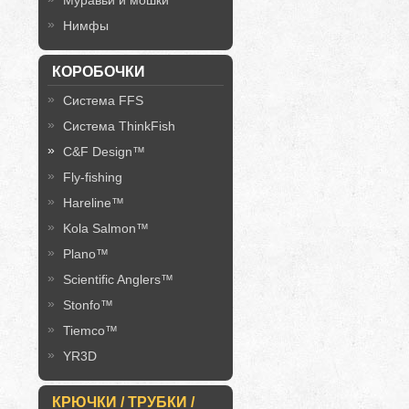
Муравьи и мошки
Нимфы
КОРОБОЧКИ
Система FFS
Система ThinkFish
C&F Design™
Fly-fishing
Hareline™
Kola Salmon™
Plano™
Scientific Anglers™
Stonfo™
Tiemco™
YR3D
КРЮЧКИ / ТРУБКИ /