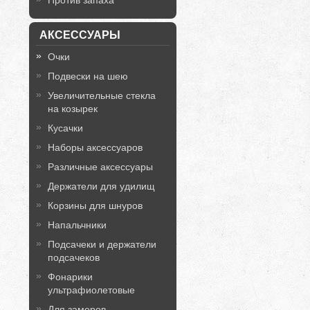
Против запаха
АКСЕССУАРЫ
Очки
Подвески на шею
Увеличительные стекла
на козырек
Кусачки
Наборы аксессуаров
Различные аксессуары
Держатели для удилищ
Корзины для шнуров
Напальчники
Подсачеки и держатели
подсачеков
Фонарики
ультрафиолетовые
Для замеров