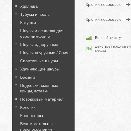
Крючки лососевые TFF 
Удилища
Тубусы и чехлы
Крючки лососевые TFF 
Катушки
Шнуры и оснастка для
евро-нимфинга
Более 5-ти штук
Шнуры одноручные
Действует накопител
скидка
Шнуры двуручные / Свич
Спортивные шнуры
Удлиняющие шнуры
Бэкинги
Подлески, сменные
концы, вставки
Поводковый материал
Колечки
Коннекторы
Вспомогательные
приспособления