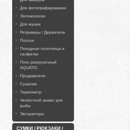
Для фотографирования
Энтомология
Для мушек
Ретриверы / Держатели
Посохи
Походные полотенца и
салфетки
Пояс разгрузочный
AQUATIC
Продеватели
Сушилки
Термометр
Челюстной захват для
рыбы
Экстракторы
СУМКИ / РЮКЗАКИ /