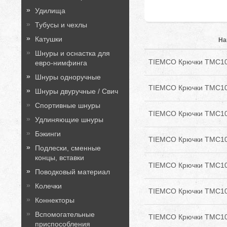
Удилища
Тубусы и чехлы
Катушки
На
Шнуры и оснастка для
TIEMCO Крючки TMC100 
евро-нимфинга
Шнуры одноручные
TIEMCO Крючки TMC100
Шнуры двуручные / Свич
Спортивные шнуры
TIEMCO Крючки TMC100
Удлиняющие шнуры
Бэкинги
TIEMCO Крючки TMC100
Подлески, сменные
концы, вставки
TIEMCO Крючки TMC100
Поводковый материал
Колечки
TIEMCO Крючки TMC100
Коннекторы
Вспомогательные
TIEMCO Крючки TMC100
приспособления