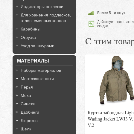
Индикаторы поклевки
Более 5-ти штук
Для хранения подлесков,
голов, сменных концов
Действует накопител
скидка
Карабины
C этим това
Огрузка
Уход за шнурами
МАТЕРИАЛЫ
Наборы материалов
Монтажные нити
Перья
Меха
Синели
Куртка забродная Ligh
Даббинги
Wading Jacket LWJ3 V.
Люрексы
V.2
Шелк