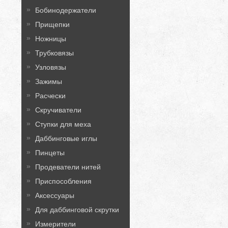
Бобинодержатели
Прищепки
Ножницы
Трубковязы
Узловязы
Зажимы
Расчески
Скручиватели
Ступки для меха
Даббинговые иглы
Пинцеты
Продеватели нитей
Приспособления
Аксессуары
Для даббинговой скрутки
Измерители