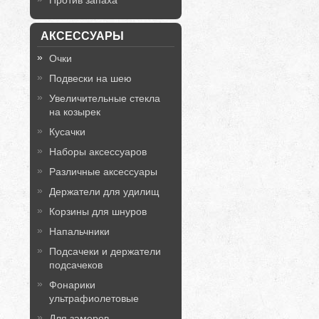
Против запаха
АКСЕССУАРЫ
Очки
Подвески на шею
Увеличительные стекла
на козырек
Кусачки
Наборы аксессуаров
Различные аксессуары
Держатели для удилищ
Корзины для шнуров
Напальчники
Подсачеки и держатели
подсачеков
Фонарики
ультрафиолетовые
Для замеров