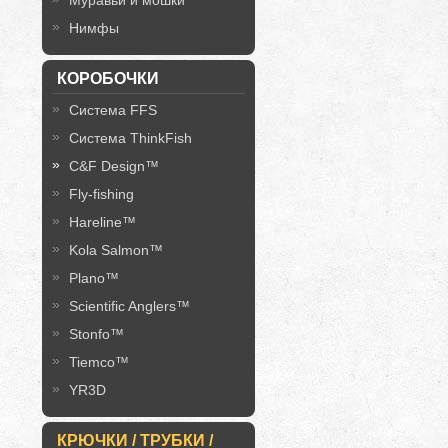
Муравьи и мошки
Нимфы
КОРОБОЧКИ
Система FFS
Система ThinkFish
C&F Design™
Fly-fishing
Hareline™
Kola Salmon™
Plano™
Scientific Anglers™
Stonfo™
Tiemco™
YR3D
КРЮЧКИ / ТРУБКИ /