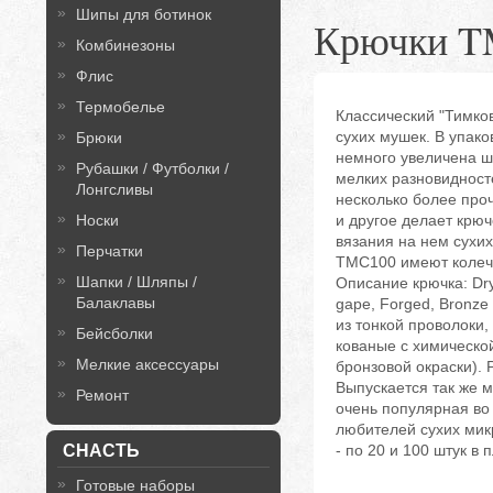
Шипы для ботинок
Крючки T
Комбинезоны
Флис
Термобелье
Классический "Тимков
сухих мушек. В упако
Брюки
немного увеличена ши
Рубашки / Футболки /
мелких разновидност
Лонгсливы
несколько более проч
Носки
и другое делает крю
вязания на нем сухи
Перчатки
TMC100 имеют колечко
Шапки / Шляпы /
Описание крючка: Dry
Балаклавы
gape, Forged, Bronze
из тонкой проволоки,
Бейсболки
кованые с химической
Мелкие аксессуары
бронзовой окраски). 
Выпускается так же 
Ремонт
очень популярная во
любителей сухих мик
СНАСТЬ
- по 20 и 100 штук в 
Готовые наборы