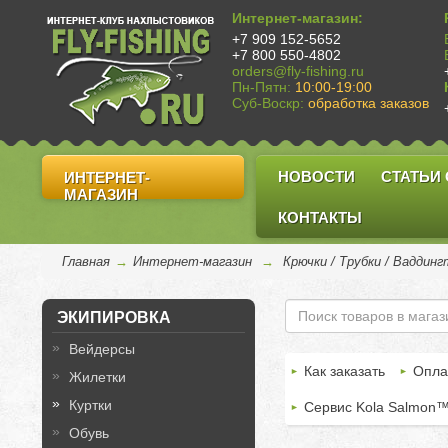
Интернет-магазин:
+7 909 152-5652
+7 800 550-4802
orders@fly-fishing.ru
Пн-Пятн:
10:00-19:00
Суб-Воскр:
обработка заказов
НОВОСТИ
СТАТЬИ
ИНТЕРНЕТ-
МАГАЗИН
КОНТАКТЫ
Главная
→
Интернет-магазин
→
Крючки / Трубки / Ваддин
ЭКИПИРОВКА
Вейдерсы
Как заказать
Опла
Жилетки
Куртки
Сервис Kola Salmon
Обувь