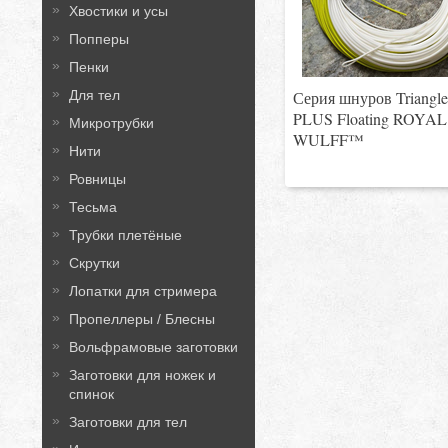
Хвостики и усы
Попперы
Пенки
Для тел
Серия шнуров Triangle
PLUS Floating ROYAL
Микротрубки
WULFF™
Нити
Ровницы
Тесьма
Трубки плетёные
Скрутки
Лопатки для стримера
Пропеллеры / Блесны
Вольфрамовые заготовки
Заготовки для ножек и
спинок
Заготовки для тел