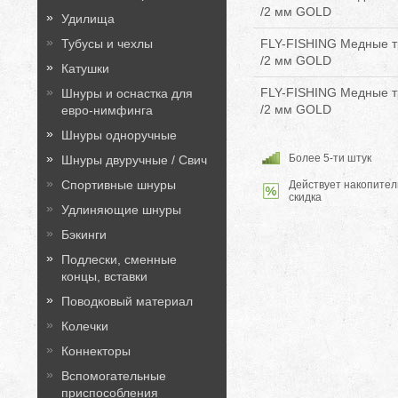
/2 мм GOLD
Удилища
FLY-FISHING Медные тр
Тубусы и чехлы
/2 мм GOLD
Катушки
FLY-FISHING Медные тр
Шнуры и оснастка для
/2 мм GOLD
евро-нимфинга
Шнуры одноручные
Более 5-ти штук
Шнуры двуручные / Свич
Спортивные шнуры
Действует накопител
скидка
Удлиняющие шнуры
Бэкинги
Подлески, сменные
концы, вставки
Поводковый материал
Колечки
Коннекторы
Вспомогательные
приспособления