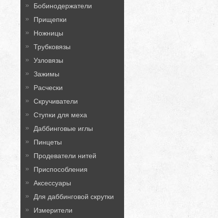
Бобинодержатели
Прищепки
Ножницы
Трубковязы
Узловязы
Зажимы
Расчески
Скручиватели
Ступки для меха
Даббинговые иглы
Пинцеты
Продеватели нитей
Приспособления
Аксессуары
Для даббинговой скрутки
Измерители