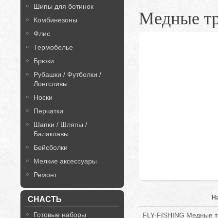
Шипы для ботинок
Медные тр
Комбинезоны
Флис
Термобелье
Брюки
Рубашки / Футболки /
Лонгсливы
Носки
Перчатки
Шапки / Шляпы /
Балаклавы
Бейсболки
Мелкие аксессуары
Ремонт
Н
СНАСТЬ
Готовые наборы
FLY-FISHING Медные тр