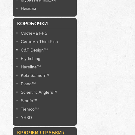
Муравьи и мошки
Нимфы
КОРОБОЧКИ
Система FFS
Система ThinkFish
C&F Design™
Fly-fishing
Hareline™
Kola Salmon™
Plano™
Scientific Anglers™
Stonfo™
Tiemco™
YR3D
КРЮЧКИ / ТРУБКИ /