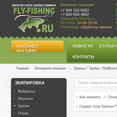
Интернет-магазин:
+7 909 152-5652
+7 800 550-4802
orders@fly-fishing.ru
Пн-Пятн:
10:00-19:00
Суб-Воскр:
обработка заказов
НОВОСТИ
СТАТЬИ
ИНТЕРНЕТ-
МАГАЗИН
КОНТАКТЫ
Главная
→
Интернет-магазин
→
Крючки / Трубки / Ваддин
ЭКИПИРОВКА
Вейдерсы
Как заказать
Опла
Жилетки
Куртки
Сервис Kola Salmon
Обувь