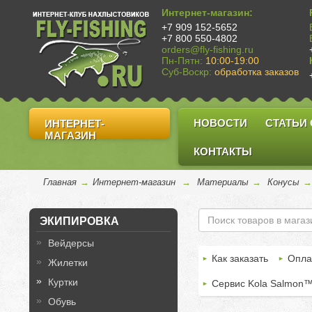
Интернет-магазин:
+7 909 152-5652
+7 800 550-4802
orders@fly-fishing.ru
Пн-Пятн:
10:00-19:00
Суб-Воскр:
обработка заказов
НОВОСТИ
СТАТЬИ
ИНТЕРНЕТ-
МАГАЗИН
КОНТАКТЫ
Главная
→
Интернет-магазин
→
Материалы
→
Конусы
ЭКИПИРОВКА
Вейдерсы
Как заказать
Опла
Жилетки
Куртки
Сервис Kola Salmon
Обувь