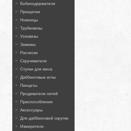
Бобинодержатели
Прищепки
Ножницы
Трубковязы
Узловязы
Зажимы
Расчески
Скручиватели
Ступки для меха
Даббинговые иглы
Пинцеты
Продеватели нитей
Приспособления
Аксессуары
Для даббинговой скрутки
Измерители