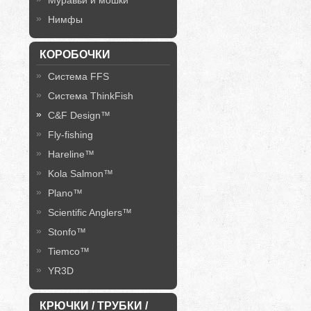
Муравьи и мошки
Нимфы
КОРОБОЧКИ
Система FFS
Система ThinkFish
C&F Design™
Fly-fishing
Hareline™
Kola Salmon™
Plano™
Scientific Anglers™
Stonfo™
Tiemco™
YR3D
КРЮЧКИ / ТРУБКИ /