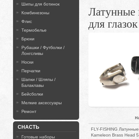
Шипы для ботинок
Латунные 
Комбинезоны
для глазок
Флис
Термобелье
Брюки
Рубашки / Футболки /
Лонгсливы
Носки
Перчатки
Шапки / Шляпы /
Балаклавы
Бейсболки
Мелкие аксессуары
Ремонт
Н
СНАСТЬ
FLY-FISHING Латунные 
Kameleon Brass Head 
Готовые наборы