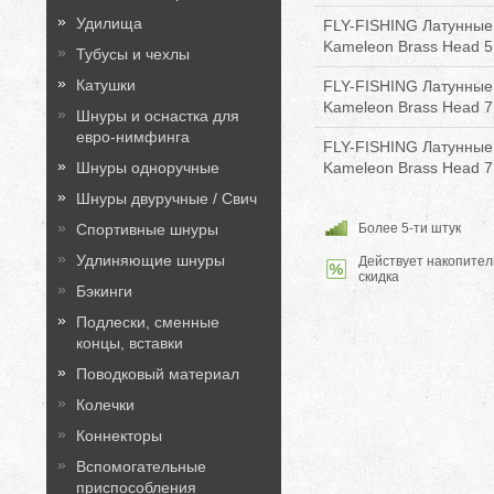
Удилища
FLY-FISHING Латунные 
Kameleon Brass Head 5
Тубусы и чехлы
Катушки
FLY-FISHING Латунные 
Kameleon Brass Head 
Шнуры и оснастка для
евро-нимфинга
FLY-FISHING Латунные 
Kameleon Brass Head 7
Шнуры одноручные
Шнуры двуручные / Свич
Более 5-ти штук
Спортивные шнуры
Удлиняющие шнуры
Действует накопител
скидка
Бэкинги
Подлески, сменные
концы, вставки
Поводковый материал
Колечки
Коннекторы
Вспомогательные
приспособления