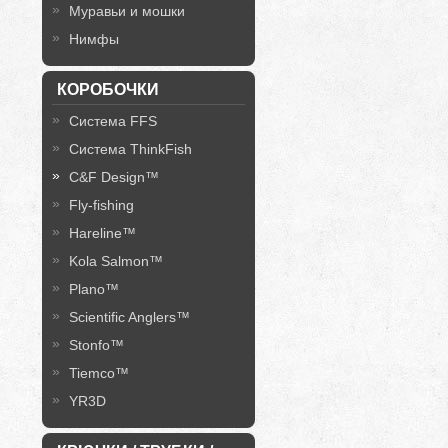
Муравьи и мошки
Нимфы
КОРОБОЧКИ
Система FFS
Система ThinkFish
C&F Design™
Fly-fishing
Hareline™
Kola Salmon™
Plano™
Scientific Anglers™
Stonfo™
Tiemco™
YR3D