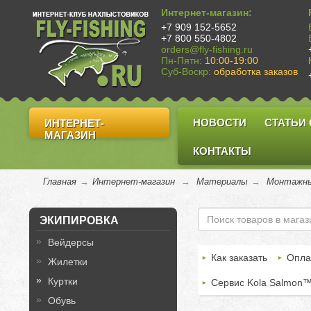
Интернет-магазин:
+7 909 152-5652
+7 800 550-4802
orders@fly-fishing.ru
Пн-Пятн:
10:00-19:00
Суб-Воскр:
обработка заказов
НОВОСТИ
СТАТЬИ
ИНТЕРНЕТ-
МАГАЗИН
КОНТАКТЫ
Главная
→
Интернет-магазин
→
Материалы
→
Монтажны
ЭКИПИРОВКА
Вейдерсы
Как заказать
Опла
Жилетки
Куртки
Сервис Kola Salmon
Обувь