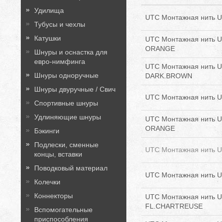
Удилища
UTC Монтажная нить U
Тубусы и чехлы
Катушки
UTC Монтажная нить U
ORANGE
Шнуры и оснастка для
евро-нимфинга
UTC Монтажная нить Ul
Шнуры одноручные
DARK.BROWN
Шнуры двуручные / Свич
UTC Монтажная нить U
Спортивные шнуры
Удлиняющие шнуры
UTC Монтажная нить Ul
ORANGE
Бэкинги
Подлески, сменные
UTC Монтажная нить Ul
концы, вставки
Поводковый материал
UTC Монтажная нить U
Колечки
Коннекторы
UTC Монтажная нить Ul
FL.CHARTREUSE
Вспомогательные
приспособления