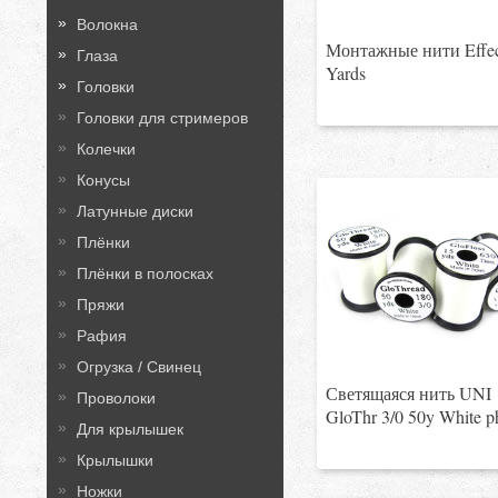
Волокна
Монтажные нити Effec
Глаза
Yards
Головки
Головки для стримеров
Колечки
Конусы
Латунные диски
Плёнки
Плёнки в полосках
Пряжи
Рафия
Огрузка / Свинец
Светящаяся нить UNI
Проволоки
GloThr 3/0 50y White p
Для крылышек
Крылышки
Ножки