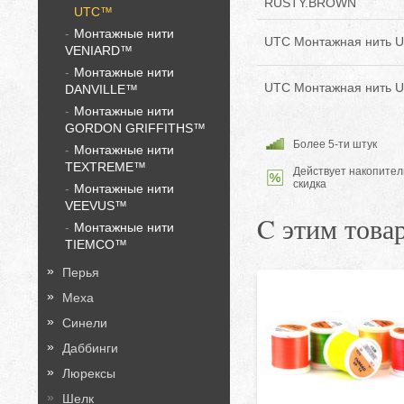
RUSTY.BROWN
UTC™
Монтажные нити
UTC Монтажная нить Ul
VENIARD™
Монтажные нити
UTC Монтажная нить U
DANVILLE™
Монтажные нити
GORDON GRIFFITHS™
Более 5-ти штук
Монтажные нити
TEXTREME™
Действует накопител
скидка
Монтажные нити
VEEVUS™
C этим това
Монтажные нити
TIEMCO™
Перья
Меха
Синели
Даббинги
Люрексы
Шелк