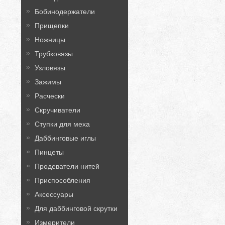
Бобинодержатели
Прищепки
Ножницы
Трубковязы
Узловязы
Зажимы
Расчески
Скручиватели
Ступки для меха
Даббинговые иглы
Пинцеты
Продеватели нитей
Приспособления
Аксессуары
Для даббинговой скрутки
Измерители