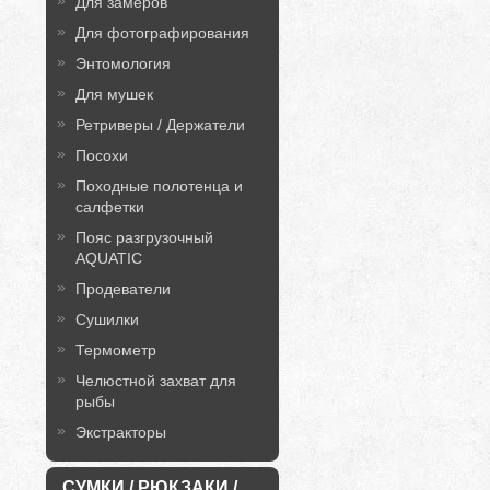
Для замеров
Для фотографирования
Энтомология
Для мушек
Ретриверы / Держатели
Посохи
Походные полотенца и
салфетки
Пояс разгрузочный
AQUATIC
Продеватели
Сушилки
Термометр
Челюстной захват для
рыбы
Экстракторы
СУМКИ / РЮКЗАКИ /