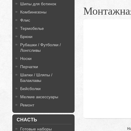
Шипы для ботинок
Монтажная
Комбинезоны
Флис
Термобелье
Брюки
Рубашки / Футболки /
Лонгсливы
Носки
Перчатки
Шапки / Шляпы /
Балаклавы
Бейсболки
Мелкие аксессуары
Ремонт
СНАСТЬ
Н
Готовые наборы