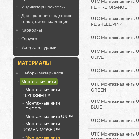
UTC Монтажная нить Ul
Индикаторы поклевки
FL.FIRE.ORANGE
Для хранения подлесков,
UTC Монтажная нить Ul
голов, сменных концов
FL.SHELL.PINK
Карабины
UTC Монтажная нить U
Огрузка
Уход за шнурами
UTC Монтажная нить Ul
OLIVE
МАТЕРИАЛЫ
UTC Монтажная нить Ul
Наборы материалов
Монтажные нити
UTC Монтажная нить Ul
Монтажные нити
GREEN
FLYFISHER™
UTC Монтажная нить U
Монтажные нити
BLUE
HENDS™
Монтажные нити UNI™
UTC Монтажная нить U
Монтажные нити
ROMAN MOSER™
UTC Монтажная нить Ul
Монтажные нити