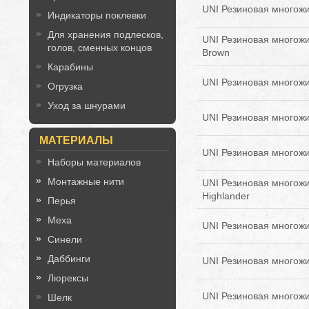
UNI Резиновая многожил
Индикаторы поклевки
Для хранения подлесков,
UNI Резиновая многожил
голов, сменных концов
Brown
Карабины
UNI Резиновая многожил
Огрузка
Уход за шнурами
UNI Резиновая многожил
МАТЕРИАЛЫ
UNI Резиновая многожи
Наборы материалов
Монтажные нити
UNI Резиновая многожи
Highlander
Перья
Меха
UNI Резиновая многожил
Синели
Даббинги
UNI Резиновая многожи
Люрексы
UNI Резиновая многожил
Шелк