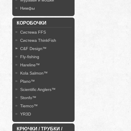
Муравьи и мошки
Нимфы
КОРОБОЧКИ
Система FFS
Система ThinkFish
C&F Design™
Fly-fishing
Hareline™
Kola Salmon™
Plano™
Scientific Anglers™
Stonfo™
Tiemco™
YR3D
КРЮЧКИ / ТРУБКИ /