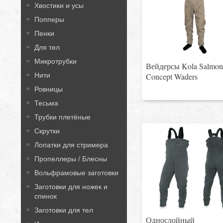
Хвостики и усы
Попперы
Пенки
Для тел
Микротрубки
Вейдерсы Kola Salmo
Нити
Concept Waders
Ровницы
Тесьма
Трубки плетёные
Скрутки
Лопатки для стримера
Пропеллеры / Блесны
Вольфрамовые заготовки
Заготовки для ножек и
спинок
Заготовки для тел
Однослойный