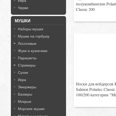
Икра
полукомбинезон Polart
Черви
Classic 200
МУШКИ
Наборы мушек
Мушки на горбушу
Лососевые
Жуки и кузнечики
Парашюты
Стримеры
Сухие
Икра
Носки для вейдерсов 
Эмержеры
Salmon Polartec Classic
100/200 категории "Mi
Баззеры
Мокрые
Морские мушки