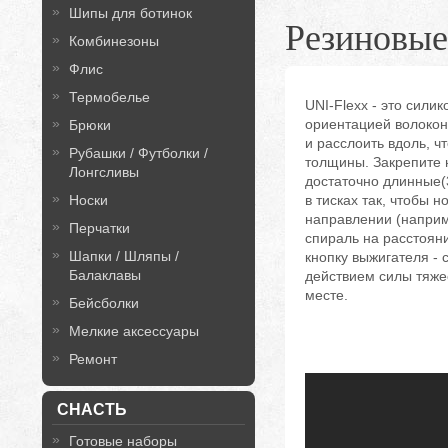
Шипы для ботинок
Резиновы
Комбинезоны
Флис
Термобелье
UNI-Flexx - это сили
ориентацией волокон
Брюки
и расслоить вдоль, ч
Рубашки / Футболки /
толщины. Закрепите 
Лонгсливы
достаточно длинные(
Носки
в тисках так, чтобы 
направлении (наприм
Перчатки
спираль на расстояни
Шапки / Шляпы /
кнопку выжигателя - 
Балаклавы
действием силы тяже
месте.
Бейсболки
Мелкие аксессуары
Ремонт
СНАСТЬ
Готовые наборы