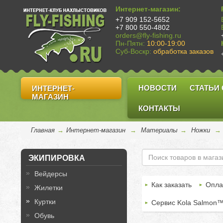
Интернет-магазин:
+7 909 152-5652
+7 800 550-4802
orders@fly-fishing.ru
Пн-Пятн:
10:00-19:00
Суб-Воскр:
обработка заказов
НОВОСТИ
СТАТЬИ
ИНТЕРНЕТ-
МАГАЗИН
КОНТАКТЫ
Главная
→
Интернет-магазин
→
Материалы
→
Ножки
→
ЭКИПИРОВКА
Вейдерсы
Как заказать
Опла
Жилетки
Куртки
Сервис Kola Salmon
Обувь