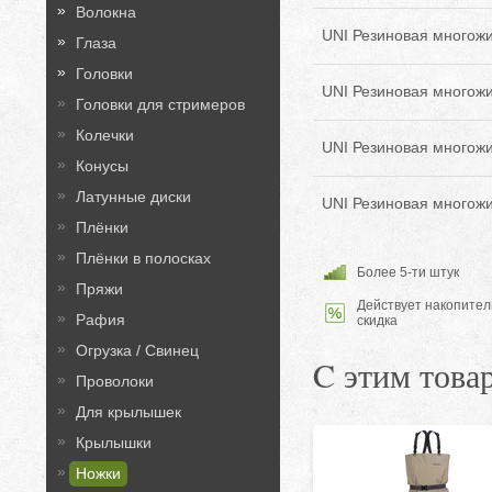
Волокна
UNI Резиновая многожи
Глаза
Головки
UNI Резиновая многожил
Головки для стримеров
Колечки
UNI Резиновая многожил
Конусы
Латунные диски
UNI Резиновая многожил
Плёнки
Плёнки в полосках
Более 5-ти штук
Пряжи
Действует накопител
Рафия
скидка
Огрузка / Свинец
C этим това
Проволоки
Для крылышек
Крылышки
Ножки