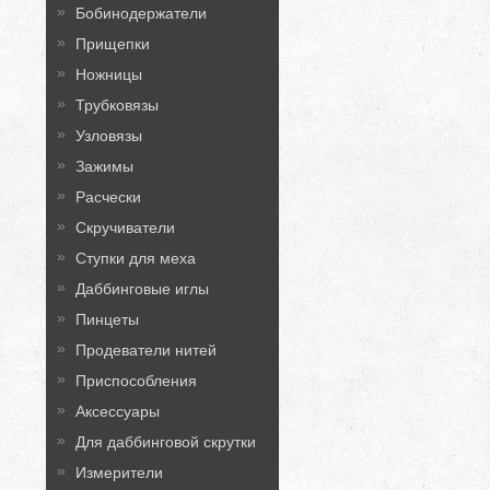
Бобинодержатели
Прищепки
Ножницы
Трубковязы
Узловязы
Зажимы
Расчески
Скручиватели
Ступки для меха
Даббинговые иглы
Пинцеты
Продеватели нитей
Приспособления
Аксессуары
Для даббинговой скрутки
Измерители