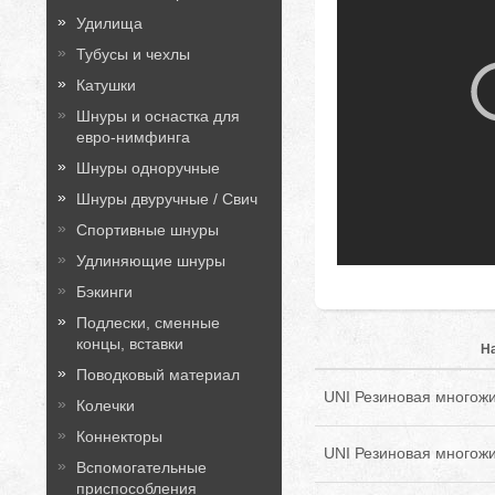
Удилища
Тубусы и чехлы
Катушки
Шнуры и оснастка для
евро-нимфинга
Шнуры одноручные
Шнуры двуручные / Свич
Спортивные шнуры
Удлиняющие шнуры
Бэкинги
Подлески, сменные
концы, вставки
Н
Поводковый материал
UNI Резиновая многожил
Колечки
Коннекторы
UNI Резиновая многожи
Вспомогательные
приспособления