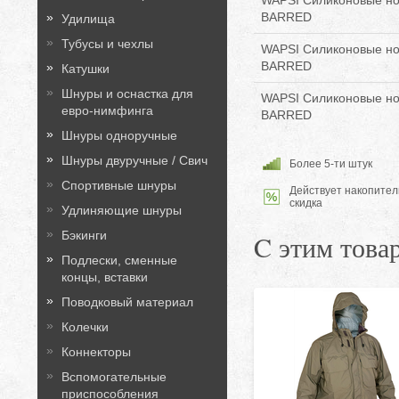
WAPSI Силиконовые но
BARRED
Удилища
Тубусы и чехлы
WAPSI Силиконовые но
BARRED
Катушки
Шнуры и оснастка для
WAPSI Силиконовые но
евро-нимфинга
BARRED
Шнуры одноручные
Шнуры двуручные / Свич
Более 5-ти штук
Спортивные шнуры
Действует накопител
скидка
Удлиняющие шнуры
Бэкинги
C этим това
Подлески, сменные
концы, вставки
Поводковый материал
Колечки
Коннекторы
Вспомогательные
приспособления