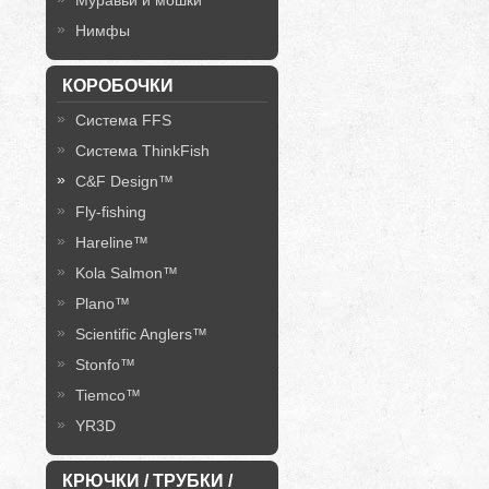
Муравьи и мошки
Нимфы
КОРОБОЧКИ
Система FFS
Система ThinkFish
C&F Design™
Fly-fishing
Hareline™
Kola Salmon™
Plano™
Scientific Anglers™
Stonfo™
Tiemco™
YR3D
КРЮЧКИ / ТРУБКИ /