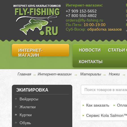
Интернет-магазин:
+7 909 152-5652
+7 800 550-4802
orders@fly-fishing.ru
Пн-Пятн:
10:00-19:00
Суб-Воскр:
обработка заказов
НОВОСТИ
СТАТЬИ
ИНТЕРНЕТ-
МАГАЗИН
КОНТАКТЫ
Главная
→
Интернет-магазин
→
Материалы
→
Ножки
→
ЭКИПИРОВКА
Вейдерсы
Как заказать
Опла
Жилетки
Куртки
Сервис Kola Salmon
Обувь