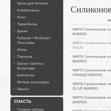
Шипы для ботинок
Силиконо
Комбинезоны
Флис
Н
Термобелье
WAPSI Силиконовые но
Брюки
BARRED
Рубашки / Футболки /
Лонгсливы
WAPSI Силиконовые но
SOLID
Носки
Перчатки
WAPSI Силиконовые нож
BARRED
Шапки / Шляпы /
Балаклавы
WAPSI Силиконовые нож
ORANGE BARRED
Бейсболки
Мелкие аксессуары
WAPSI Силиконовые нож
OLIVE BARRED
Ремонт
WAPSI Силиконовые нож
СНАСТЬ
BARRED
Готовые наборы