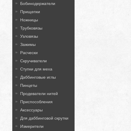
Бобинодержатели
Прищепки
Ножницы
Трубковязы
Узловязы
Зажимы
Расчески
Скручиватели
Ступки для меха
Даббинговые иглы
Пинцеты
Продеватели нитей
Приспособления
Аксессуары
Для даббинговой скрутки
Измерители