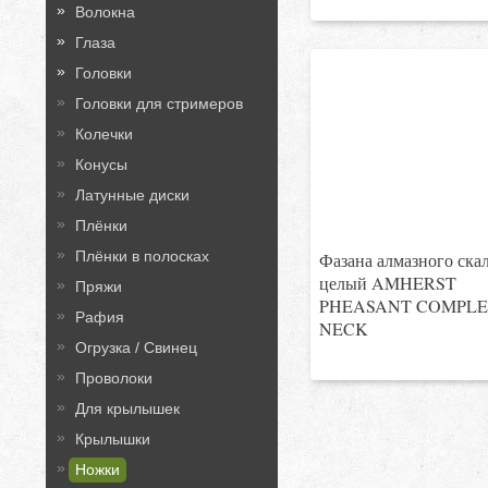
Волокна
Глаза
Головки
Головки для стримеров
Колечки
Конусы
Латунные диски
Плёнки
Плёнки в полосках
Фазана алмазного ска
целый AMHERST
Пряжи
PHEASANT COMPLE
Рафия
NECK
Огрузка / Свинец
Проволоки
Для крылышек
Крылышки
Ножки