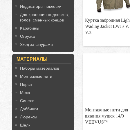
Индикаторы поклевки
Для хранения подлесков,
Куртка забродная Ligh
голов, сменных концов
Wading Jacket LWJ3 V.
Карабины
V.2
Огрузка
Уход за шнурами
МАТЕРИАЛЫ
Наборы материалов
Монтажные нити
Перья
Меха
Синели
Даббинги
Монтажные нити для
вязания мушек 14/0
Люрексы
VEEVUS™
Шелк