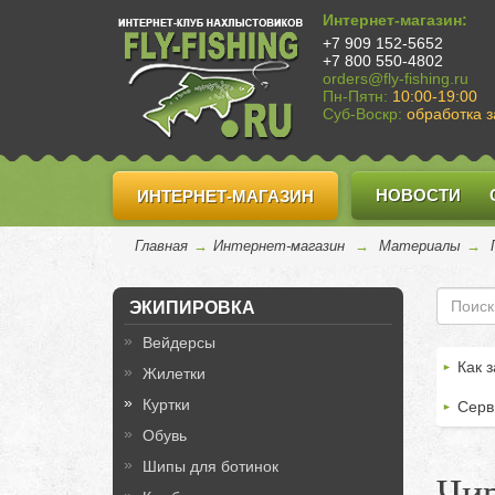
Интернет-магазин:
+7 909 152-5652
+7 800 550-4802
orders@fly-fishing.ru
Пн-Пятн:
10:00-19:00
Суб-Воскр:
обработка з
НОВОСТИ
ИНТЕРНЕТ-МАГАЗИН
Главная
→
Интернет-магазин
→
Материалы
→
ЭКИПИРОВКА
Вейдерсы
Как з
Жилетки
Куртки
Серв
Обувь
Шипы для ботинок
Чи