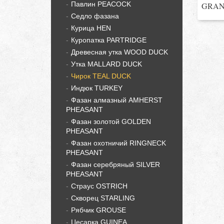
Павлин PEACOCK
GRAND
Седло фазана
Курица HEN
Куропатка PARTRIDGE
Древесная утка WOOD DUCK
Утка MALLARD DUCK
Чирок TEAL DUCK
Индюк TURKEY
Фазан алмазный AMHERST
PHEASANT
Фазан золотой GOLDEN
PHEASANT
Фазан охотничий RINGNECK
PHEASANT
Фазан серебряный SILVER
PHEASANT
Страус OSTRICH
Скворец STARLING
Рябчик GROUSE
Цесарка GUINEA