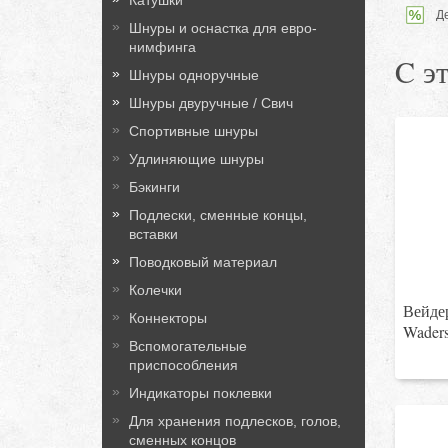
Катушки
Д
Шнуры и оснастка для евро-
нимфинга
C э
Шнуры одноручные
Шнуры двуручные / Свич
Спортивные шнуры
Удлиняющие шнуры
Бэкинги
Подлески, сменные концы,
вставки
Поводковый материал
Колечки
Вейде
Коннекторы
Wader
Вспомогательные
приспособления
Индикаторы поклевки
Для хранения подлесков, голов,
сменных концов