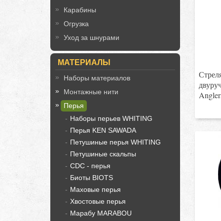
Карабины
Огрузка
Уход за шнурами
МАТЕРИАЛЫ
Стрел
Наборы материалов
двуруч
Монтажные нити
Angle
Перья
Наборы перьев WHITING
Перья KEN SAWADA
Петушиные перья WHITING
Петушиные скальпы
CDC - перья
Биоты BIOTS
Маховые перья
Хвостовые перья
Марабу MARABOU