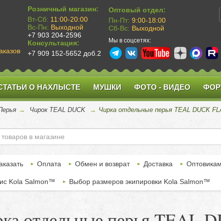
Розничный магазин:
Оптовый отдел:
Вт-Сб:
11:00-20:00
Пн-Пт:
9:00-18:00
Вс-Пн:
Выходной
Сб-Вс:
Выходной
+7 903 204-2596
Мы в соцсетях:
Консультация:
аказов
+7 909 152-5652 доб.2
СТАТЬИ О НАХЛЫСТЕ
МУШКИ
ФОТО - ВИДЕО
ФОР
Перья
→
Чирок TEAL DUCK
→
Чирка отдельные перья TEAL DUCK F
аказать
Оплата
Обмен и возврат
Доставка
Оптовика
ис Kola Salmon™
Выбор размеров экипировки Kola Salmon™
рка отдельные перья TEAL