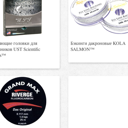
яющие головки для
Бэкинги дакроновые KOLA
ников UST Scientific
SALMON™
rs™