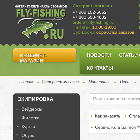
Интернет-магазин:
+7 909 152-5652
+7 800 550-4802
orders@fly-fishing.ru
Пн-Пятн:
10:00-19:00
Суб-Воскр:
обработка заказов
НОВОСТИ
СТАТЬИ
ИНТЕРНЕТ-
МАГАЗИН
КОНТАКТЫ
Главная
→
Интернет-магазин
→
Материалы
→
Перья
→
ЭКИПИРОВКА
Вейдерсы
Как заказать
Опла
Жилетки
Куртки
Сервис Kola Salmon
Обувь