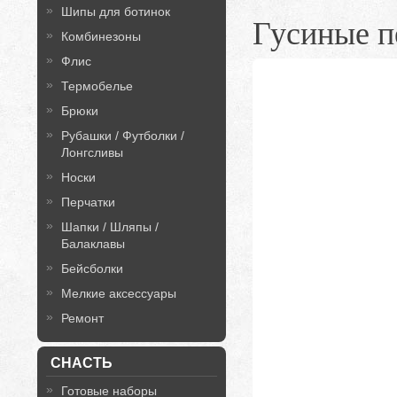
Шипы для ботинок
Гусиные п
Комбинезоны
Флис
Термобелье
Брюки
Рубашки / Футболки /
Лонгсливы
Носки
Перчатки
Шапки / Шляпы /
Балаклавы
Бейсболки
Мелкие аксессуары
Ремонт
СНАСТЬ
Готовые наборы