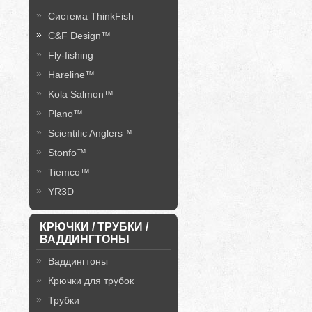
Система ThinkFish
C&F Design™
Fly-fishing
Hareline™
Kola Salmon™
Plano™
Scientific Anglers™
Stonfo™
Tiemco™
YR3D
КРЮЧКИ / ТРУБКИ /
ВАДДИНГТОНЫ
Ваддингтоны
Крючки для трубок
Трубки