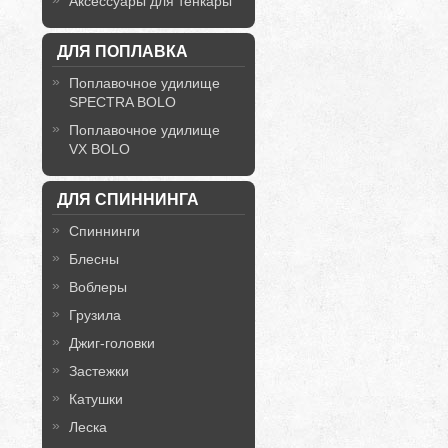
Аксессуары для тенкары
ДЛЯ ПОПЛАВКА
Поплавочное удилище
SPECTRA BOLO
Поплавочное удилище
VX BOLO
ДЛЯ СПИННИНГА
Спиннинги
Блесны
Воблеры
Грузила
Джиг-головки
Застежки
Катушки
Леска