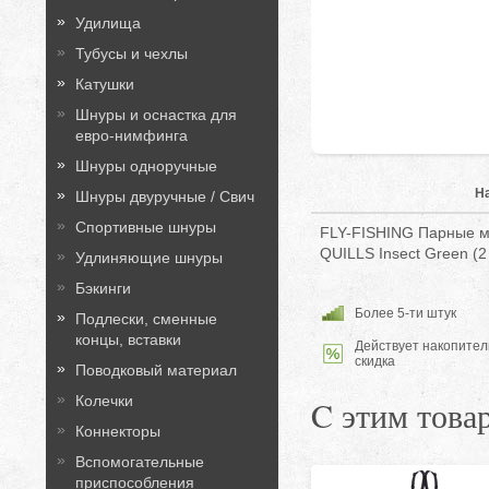
Удилища
Тубусы и чехлы
Катушки
Шнуры и оснастка для
евро-нимфинга
Шнуры одноручные
Н
Шнуры двуручные / Свич
Спортивные шнуры
FLY-FISHING Парные 
QUILLS Insect Green (2
Удлиняющие шнуры
Бэкинги
Более 5-ти штук
Подлески, сменные
концы, вставки
Действует накопител
скидка
Поводковый материал
Колечки
C этим това
Коннекторы
Вспомогательные
приспособления