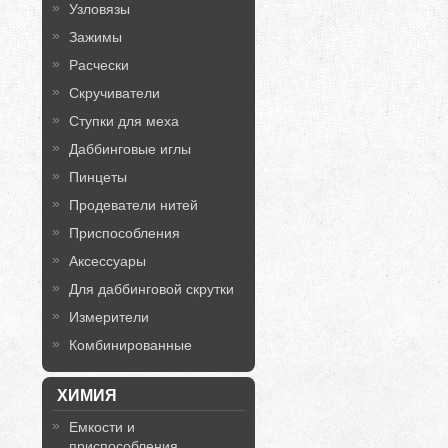
Узловязы
Зажимы
Расчески
Скручиватели
Ступки для меха
Даббинговые иглы
Пинцеты
Продеватели нитей
Приспособления
Аксессуары
Для даббинговой скрутки
Измерители
Комбинированные
ХИМИЯ
Емкости и
приспособления