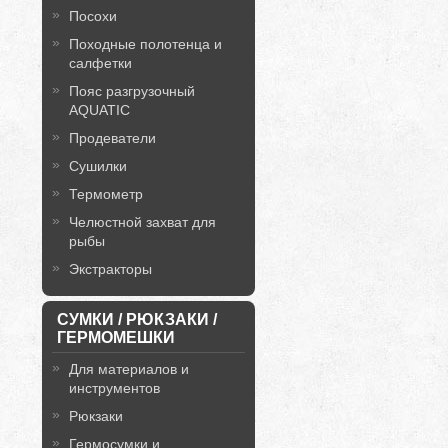
Посохи
Походные полотенца и
салфетки
Пояс разгрузочный
AQUATIC
Продеватели
Сушилки
Термометр
Челюстной захват для
рыбы
Экстракторы
СУМКИ / РЮКЗАКИ /
ГЕРМОМЕШКИ
Для материалов и
инструментов
Рюкзаки
Гермосумки и