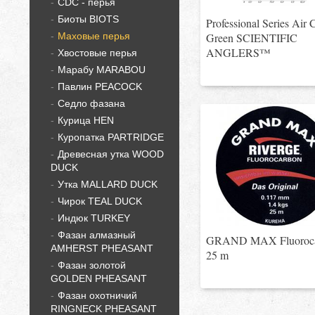
CDC - перья
Биоты BIOTS
Professional Series Air 
Green SCIENTIFIC
Маховые перья
ANGLERS™
Хвостовые перья
Марабу MARABOU
Павлин PEACOCK
Седло фазана
Курица HEN
Куропатка PARTRIDGE
Древесная утка WOOD
DUCK
Утка MALLARD DUCK
Чирок TEAL DUCK
Индюк TURKEY
Фазан алмазный
GRAND MAX Fluoroca
AMHERST PHEASANT
25 m
Фазан золотой
GOLDEN PHEASANT
Фазан охотничий
RINGNECK PHEASANT