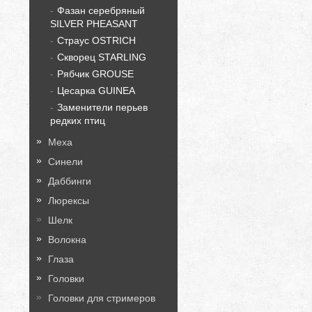
Фазан серебряный
SILVER PHEASANT
Страус OSTRICH
Скворец STARLING
Рябчик GROUSE
Цесарка GUINEA
Заменители перьев
редких птиц
Меха
Синели
Даббинги
Люрексы
Шелк
Волокна
Глаза
Головки
Головки для стримеров