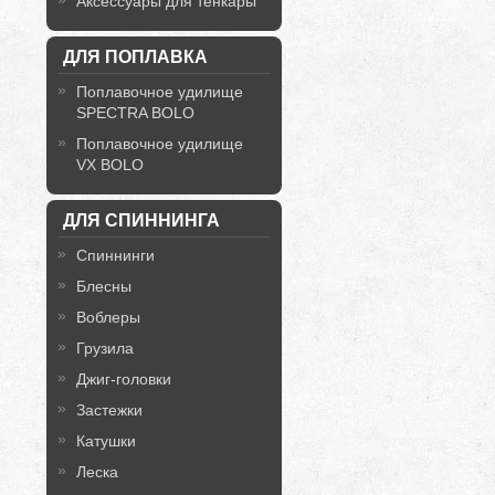
Аксессуары для тенкары
ДЛЯ ПОПЛАВКА
Поплавочное удилище
SPECTRA BOLO
Поплавочное удилище
VX BOLO
ДЛЯ СПИННИНГА
Спиннинги
Блесны
Воблеры
Грузила
Джиг-головки
Застежки
Катушки
Леска