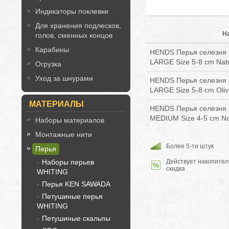
Индикаторы поклевки
Для хранения подлесков,
Н
голов, сменных концов
Карабины
HENDS Перья селезня M
LARGE Size 5-8 cm Natur
Огрузка
Уход за шнурами
HENDS Перья селезня M
LARGE Size 5-8 cm Olive
МАТЕРИАЛЫ
HENDS Перья селезня M
MEDIUM Size 4-5 cm Natu
Наборы материалов
Монтажные нити
Более 5-ти штук
Перья
Наборы перьев
Действует накопител
скидка
WHITING
Перья KEN SAWADA
Петушиные перья
WHITING
Петушиные скальпы