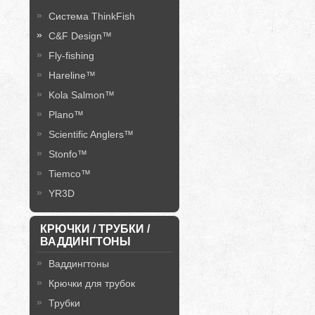
Система ThinkFish
C&F Design™
Fly-fishing
Hareline™
Kola Salmon™
Plano™
Scientific Anglers™
Stonfo™
Tiemco™
YR3D
КРЮЧКИ / ТРУБКИ /
ВАДДИНГТОНЫ
Ваддингтоны
Крючки для трубок
Трубки