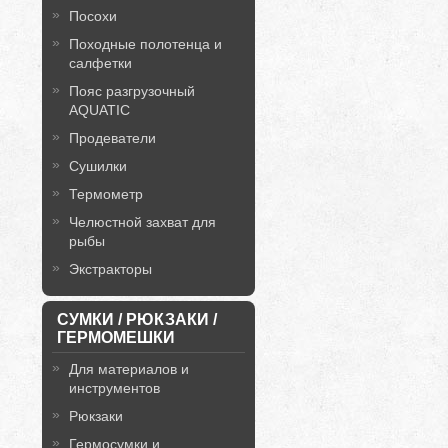
Посохи
Походные полотенца и
салфетки
Пояс разгрузочный
AQUATIC
Продеватели
Сушилки
Термометр
Челюстной захват для
рыбы
Экстракторы
СУМКИ / РЮКЗАКИ /
ГЕРМОМЕШКИ
Для материалов и
инструментов
Рюкзаки
Гермосумки и