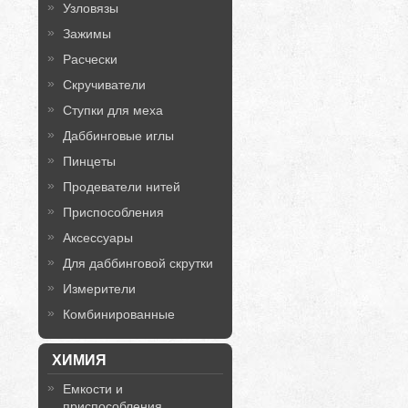
Узловязы
Зажимы
Расчески
Скручиватели
Ступки для меха
Даббинговые иглы
Пинцеты
Продеватели нитей
Приспособления
Аксессуары
Для даббинговой скрутки
Измерители
Комбинированные
ХИМИЯ
Емкости и
приспособления