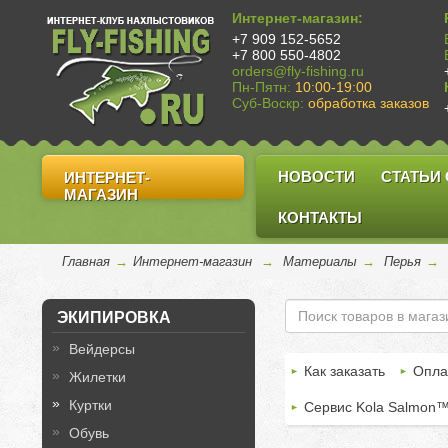
Интернет-магазин:
+7 909 152-5652
+7 800 550-4802
orders@fly-fishing.ru
Пн-Пятн:
10:00-19:00
Суб-Воскр:
обработка заказов
НОВОСТИ
СТАТЬИ
ИНТЕРНЕТ-
МАГАЗИН
КОНТАКТЫ
Главная
→
Интернет-магазин
→
Материалы
→
Перья
→
ЭКИПИРОВКА
Вейдерсы
Как заказать
Опла
Жилетки
Куртки
Сервис Kola Salmon
Обувь