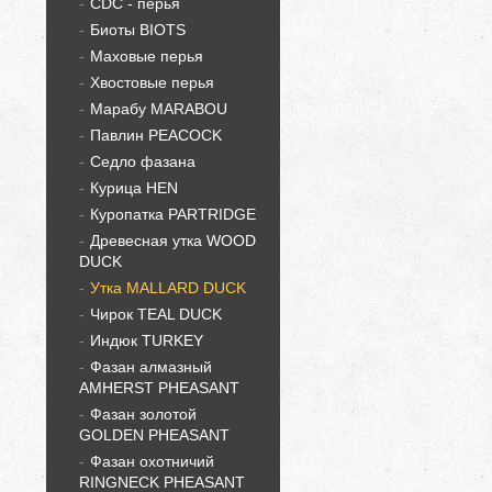
CDC - перья
Биоты BIOTS
Маховые перья
Хвостовые перья
Марабу MARABOU
Павлин PEACOCK
Седло фазана
Курица HEN
Куропатка PARTRIDGE
Древесная утка WOOD
DUCK
Утка MALLARD DUCK
Чирок TEAL DUCK
Индюк TURKEY
Фазан алмазный
AMHERST PHEASANT
Фазан золотой
GOLDEN PHEASANT
Фазан охотничий
RINGNECK PHEASANT