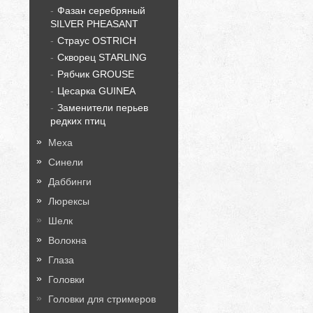
Фазан серебряный
SILVER PHEASANT
Страус OSTRICH
Скворец STARLING
Рябчик GROUSE
Цесарка GUINEA
Заменители перьев
редких птиц
Меха
Синели
Даббинги
Люрексы
Шелк
Волокна
Глаза
Головки
Головки для стримеров