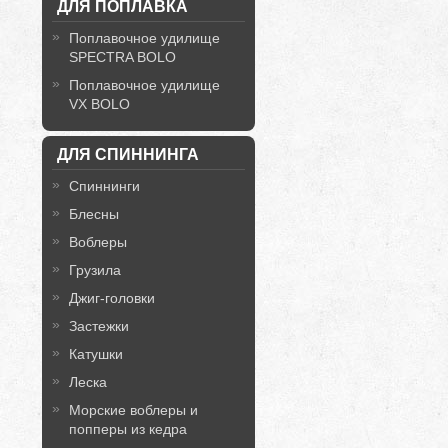
ДЛЯ ПОПЛАВКА
Поплавочное удилище
SPECTRA BOLO
Поплавочное удилище
VX BOLO
ДЛЯ СПИННИНГА
Спиннинги
Блесны
Воблеры
Грузила
Джиг-головки
Застежки
Катушки
Леска
Морские воблеры и
попперы из кедра