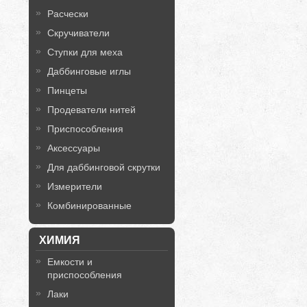
Расчески
Скручиватели
Ступки для меха
Даббинговые иглы
Пинцеты
Продеватели нитей
Приспособления
Аксессуары
Для даббинговой скрутки
Измерители
Комбинированные
ХИМИЯ
Емкости и
приспособления
Лаки