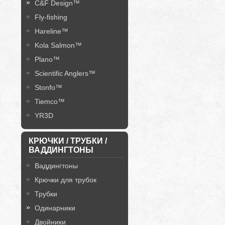
C&F Design™
Fly-fishing
Hareline™
Kola Salmon™
Plano™
Scientific Anglers™
Stonfo™
Tiemco™
YR3D
КРЮЧКИ / ТРУБКИ /
ВАДДИНГТОНЫ
Ваддингтоны
Крючки для трубок
Трубки
Одинарники
Двойники