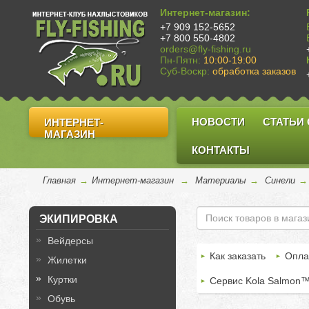
Интернет-магазин:
+7 909 152-5652
+7 800 550-4802
orders@fly-fishing.ru
Пн-Пятн:
10:00-19:00
Суб-Воскр:
обработка заказов
НОВОСТИ
СТАТЬИ
ИНТЕРНЕТ-
МАГАЗИН
КОНТАКТЫ
Главная
→
Интернет-магазин
→
Материалы
→
Синели
ЭКИПИРОВКА
Вейдерсы
Как заказать
Опла
Жилетки
Куртки
Сервис Kola Salmon
Обувь