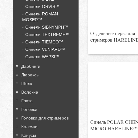
Синели ORVIS™
Синели ROMAN
MOSER™
Синели SIBNYMPH™
Отдельные перья для
Синели TEXTREME™
стримеров HARELI
Синели TIEMCO™
Синели VENIARD™
Синели WAPSI™
Даббинги
Люрексы
Шелк
Волокна
Глаза
Головки
Головки для стримеров
Синель POLAR CHE
Колечки
MICRO HARELINE™
Конусы