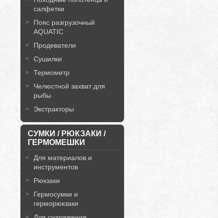
салфетки
Пояс разгрузочный
AQUATIC
Продеватели
Сушилки
Термометр
Челюстной захват для
рыбы
Экстракторы
СУМКИ / РЮКЗАКИ /
ГЕРМОМЕШКИ
Для материалов и
инструментов
Рюкзаки
Гермосумки и
герморюкзаки
Для снаряжения