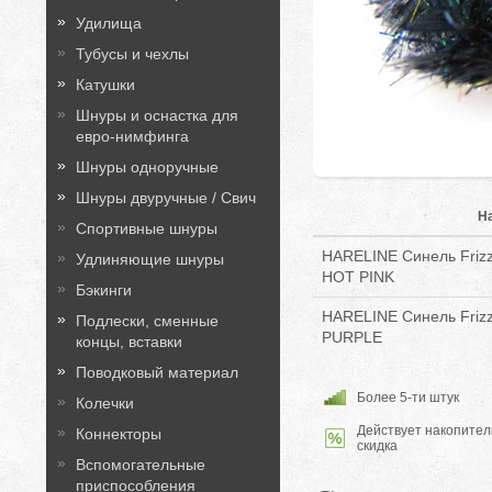
Удилища
Тубусы и чехлы
Катушки
Шнуры и оснастка для
евро-нимфинга
Шнуры одноручные
Шнуры двуручные / Свич
Н
Спортивные шнуры
HARELINE Синель Frizz
Удлиняющие шнуры
HOT PINK
Бэкинги
HARELINE Синель Frizz
Подлески, сменные
PURPLE
концы, вставки
Поводковый материал
Более 5-ти штук
Колечки
Действует накопител
Коннекторы
скидка
Вспомогательные
приспособления