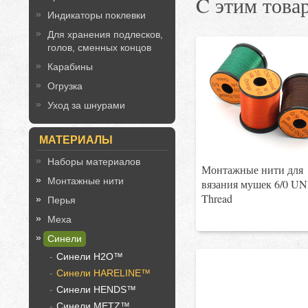
C этим това
Индикаторы поклевки
Для хранения подлесков,
голов, сменных концов
Карабины
Огрузка
Уход за шнурами
МАТЕРИАЛЫ
Наборы материалов
Монтажные нити для
Монтажные нити
вязания мушек 6/0 UN
Thread
Перья
Меха
Синели
Синели H2O™
Синели HARELINE™
Синели HENDS™
Синели METZ™