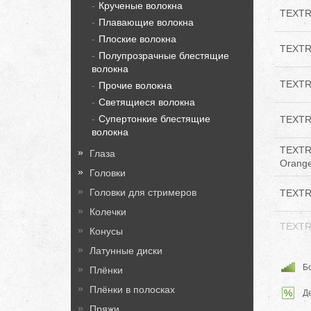
Крученые волокна
TEXTR
Плавающие волокна
Плоские волокна
TEXTR
Полупрозрачные блестящие
волокна
TEXTR
Прочие волокна
Светящиеся волокна
Супертонкие блестящие
TEXTR
волокна
TEXTR
Глаза
Orange
Головки
Головки для стримеров
TEXTR
Колечки
TEXTR
Конусы
Латунные диски
Бо
Плёнки
Плёнки в полосках
Д
Пряжи