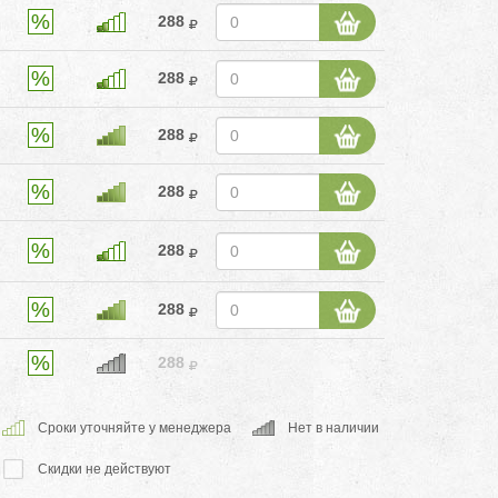
288
288
288
288
288
288
288
Cроки уточняйте у менеджера
Нет в наличии
Скидки не действуют