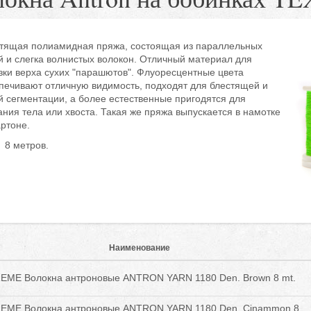
тящая полиамидная пряжа, состоящая из параллельных
й и слегка волнистых волокон. Отличный материал для
зки верха сухих "парашютов". Флуоресцентные цвета
печивают отличную видимость, подходят для блестящей и
й сегментации, а более естественные пригодятся для
ания тела или хвоста. Такая же пряжа выпускается в намотке
артоне.
8 метров.
Наименование
EME Волокна антроновые ANTRON YARN 1180 Den. Brown 8 mt.
EME Волокна антроновые ANTRON YARN 1180 Den. Cinammon 8