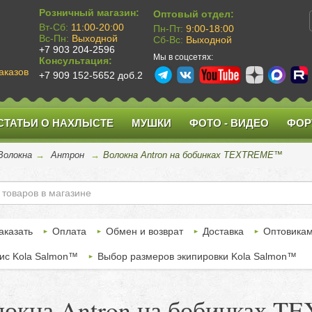
Розничный магазин:
Оптовый отдел:
Вт-Сб:
11:00-20:00
Пн-Пт:
9:00-18:00
Вс-Пн:
Выходной
Сб-Вс:
Выходной
+7 903 204-2596
Мы в соцсетях:
Консультация:
аказов
+7 909 152-5652 доб.2
СТАТЬИ О НАХЛЫСТЕ
МУШКИ
ФОТО - ВИДЕО
ФОР
Волокна
→
Антрон
→
Волокна Antron на бобинках TEXTREME™
аказать
Оплата
Обмен и возврат
Доставка
Оптовика
ис Kola Salmon™
Выбор размеров экипировки Kola Salmon™
локна Antron на бобинках