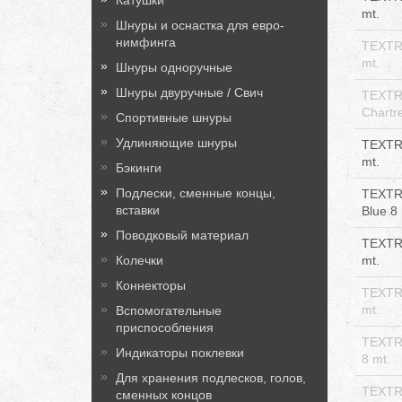
Катушки
mt.
Шнуры и оснастка для евро-
нимфинга
TEXTR
mt.
Шнуры одноручные
Шнуры двуручные / Свич
TEXTR
Chartr
Спортивные шнуры
Удлиняющие шнуры
TEXTR
mt.
Бэкинги
Подлески, сменные концы,
TEXTR
вставки
Blue 8 
Поводковый материал
TEXTR
mt.
Колечки
Коннекторы
TEXTR
mt.
Вспомогательные
приспособления
TEXTRE
Индикаторы поклевки
8 mt.
Для хранения подлесков, голов,
TEXTR
сменных концов