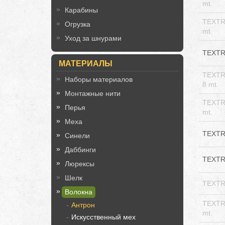
mt.
Карабины
TEXTR
Огрузка
mt.
Уход за шнурами
TEXTRE
МАТЕРИАЛЫ
TEXTR
Наборы материалов
8 mt.
Монтажные нити
TEXTR
Перья
mt.
Меха
TEXTR
Синели
Даббинги
TEXTR
Люрексы
Шелк
TEXTR
Волокна
TEXTR
Антрон
mt.
Искусственный мех