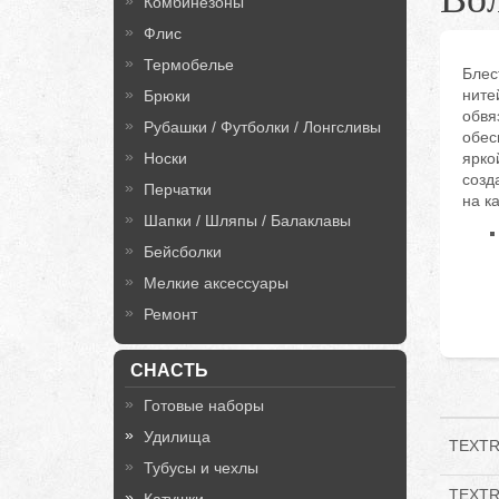
Комбинезоны
Флис
Термобелье
Блес
ните
Брюки
обвя
Рубашки / Футболки / Лонгсливы
обес
Носки
ярко
созд
Перчатки
на к
Шапки / Шляпы / Балаклавы
Бейсболки
Мелкие аксессуары
Ремонт
СНАСТЬ
Готовые наборы
Удилища
TEXTR
Тубусы и чехлы
TEXTR