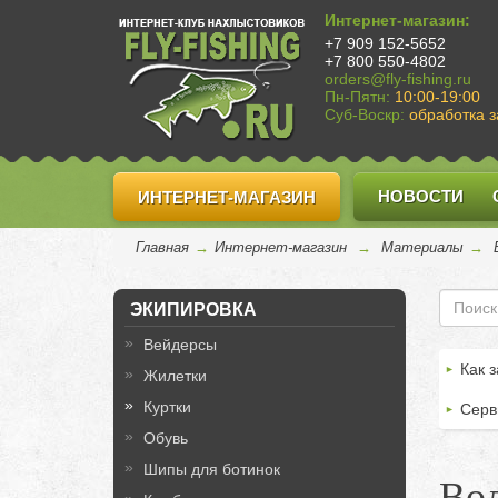
Интернет-магазин:
+7 909 152-5652
+7 800 550-4802
orders@fly-fishing.ru
Пн-Пятн:
10:00-19:00
Суб-Воскр:
обработка з
НОВОСТИ
ИНТЕРНЕТ-МАГАЗИН
Главная
→
Интернет-магазин
→
Материалы
→
ЭКИПИРОВКА
Вейдерсы
Как з
Жилетки
Куртки
Серв
Обувь
Шипы для ботинок
Во