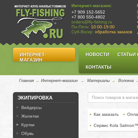
Интернет-магазин:
+7 909 152-5652
+7 800 550-4802
orders@fly-fishing.ru
Пн-Пятн:
10:00-19:00
Суб-Воскр:
обработка заказов
НОВОСТИ
СТАТЬИ
ИНТЕРНЕТ-
МАГАЗИН
КОНТАКТЫ
Главная
→
Интернет-магазин
→
Материалы
→
Волокна
ЭКИПИРОВКА
Вейдерсы
Как заказать
Опла
Жилетки
Куртки
Сервис Kola Salmon
Обувь