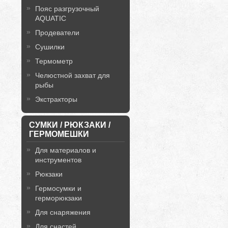
Пояс разгрузочный
AQUATIC
Продеватели
Сушилки
Термометр
Челюстной захват для
рыбы
Экстракторы
СУМКИ / РЮКЗАКИ /
ГЕРМОМЕШКИ
Для материалов и
инструментов
Рюкзаки
Гермосумки и
герморюкзаки
Для снаряжения
Для снастей