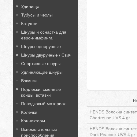
Удилища
Тубусы и чехлы
Катушки
Шнуры и оснастка для
евро-нимфинга
Шнуры одноручные
Шнуры двуручные / Свич
Спортивные шнуры
Удлиняющие шнуры
Бэкинги
Подлески, сменные
концы, вставки
Н
Поводковый материал
HENDS Волокна синтети
Колечки
Chartreuse UVS 4 gr.
Коннекторы
HENDS Волокна синтети
Вспомогательные
Dark Peacock UVS 4 gr.
приспособления