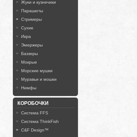
Жуки и кузнечики
Парашюты
Стримеры
Сухие
Икра
Эмержеры
Баззеры
Мокрые
Морские мушки
Муравьи и мошки
Нимфы
КОРОБОЧКИ
Система FFS
Система ThinkFish
C&F Design™