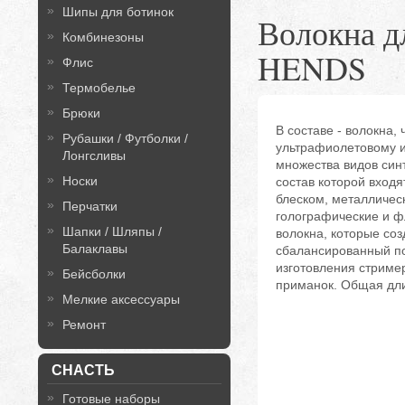
Шипы для ботинок
Волокна дл
Комбинезоны
HENDS
Флис
Термобелье
Брюки
В составе - волокна, 
Рубашки / Футболки /
ультрафиолетовому и
Лонгсливы
множества видов синт
Носки
состав которой входя
блеском, металличес
Перчатки
голографические и 
Шапки / Шляпы /
волокна, которые со
Балаклавы
сбалансированный по
изготовления стриме
Бейсболки
приманок. Общая дли
Мелкие аксессуары
Ремонт
СНАСТЬ
Готовые наборы