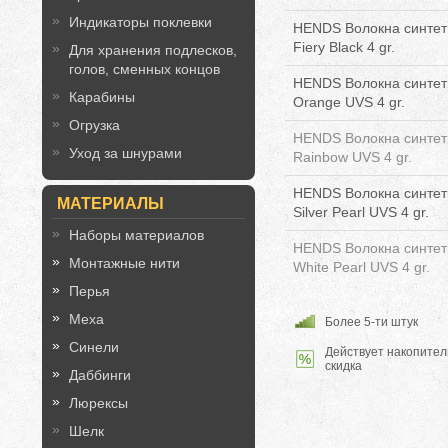
Индикаторы поклевки
HENDS Волокна синтети
Fiery Black 4 gr.
Для хранения подлесков,
голов, сменных концов
HENDS Волокна синтети
Карабины
Orange UVS 4 gr.
Огрузка
HENDS Волокна синтети
Уход за шнурами
Rainbow UVS 4 gr.
HENDS Волокна синтети
МАТЕРИАЛЫ
Silver Pearl UVS 4 gr.
Наборы материалов
HENDS Волокна синтети
Монтажные нити
White Pearl UVS 4 gr.
Перья
Меха
Более 5-ти штук
Синели
Действует накопител
скидка
Даббинги
Люрексы
Шелк