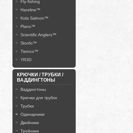
Fly-fishing
Hareline™
Kola Salmon™
Plano™
Scientific Anglers™
Stonfo™
Tiemco™
YR3D
КРЮЧКИ / ТРУБКИ /
ВАДДИНГТОНЫ
Ваддингтоны
Крючки для трубок
Трубки
Одинарники
Двойники
Тройники