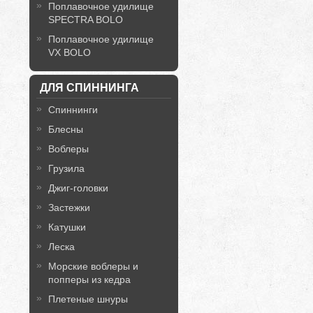
Поплавочное удилище
SPECTRA BOLO
Поплавочное удилище
VX BOLO
ДЛЯ СПИННИНГА
Спиннинги
Блесны
Воблеры
Грузила
Джиг-головки
Застежки
Катушки
Леска
Морские воблеры и
попперы из кедра
Плетеные шнуры