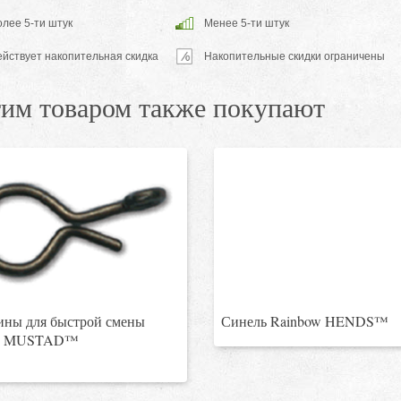
лее 5-ти штук
Менее 5-ти штук
ействует накопительная скидка
Накопительные скидки ограничены
тим товаром также покупают
ины для быстрой смены
Синель Rainbow HENDS™
к MUSTAD™