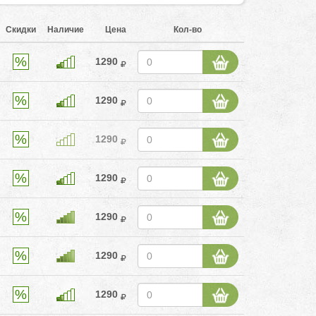
Скидки
Наличие
Цена
Кол-во
1290
1290
1290
1290
1290
1290
1290