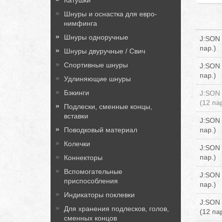
Катушки
Шнуры и оснастка для евро-
нимфинга
Шнуры одноручные
J:SON 
пар.)
Шнуры двуручные / Свич
Спортивные шнуры
J:SON 
пар.)
Удлиняющие шнуры
Бэкинги
J:SON 
(12 пар
Подлески, сменные концы,
вставки
J:SON 
Поводковый материал
пар.)
Колечки
J:SON 
пар.)
Коннекторы
Вспомогательные
J:SON 
приспособления
пар.)
Индикаторы поклевки
J:SON 
Для хранения подлесков, голов,
(12 пар
сменных концов