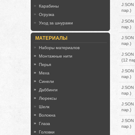
J:SON 
Карабины
пар.)
Огрузка
J:SON 
Уход за шнурами
пар.)
J:SON 
МАТЕРИАЛЫ
пар.)
Наборы материалов
J:SON 
Монтажные нити
(12 пар
Перья
J:SON 
Меха
пар.)
Синели
J:SON 
Даббинги
пар.)
Люрексы
J:SON 
Шелк
пар.)
Волокна
J:SON 
Глаза
пар.)
Головки