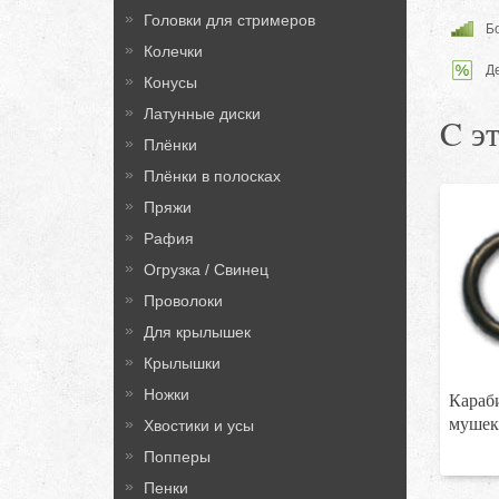
Головки для стримеров
Бо
Колечки
Д
Конусы
Латунные диски
C э
Плёнки
Плёнки в полосках
Пряжи
Рафия
Огрузка / Свинец
Проволоки
Для крылышек
Крылышки
Ножки
Караб
муше
Хвостики и усы
Попперы
Пенки