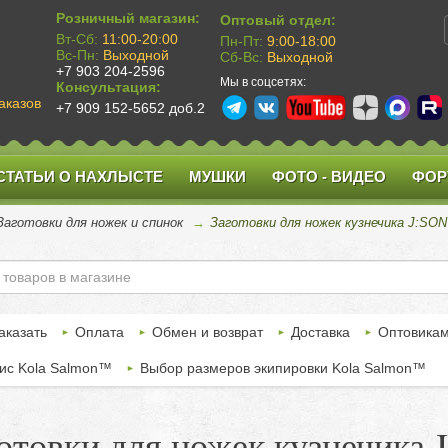
Розничный магазин:
Оптовый отдел:
Вт-Сб:
11:00-20:00
Пн-Пт:
9:00-18:00
Вс-Пн:
Выходной
Сб-Вс:
Выходной
+7 903 204-2596
Мы в соцсетях:
Консультация:
аказов
+7 909 152-5652 доб.2
СТАТЬИ О НАХЛЫСТЕ
МУШКИ
ФОТО - ВИДЕО
ФОР
Заготовки для ножек и спинок
→
Заготовки для ножек кузнечика J:SON
аказать
Оплата
Обмен и возврат
Доставка
Оптовика
ис Kola Salmon™
Выбор размеров экипировки Kola Salmon™
отовки для ножек кузнечика 