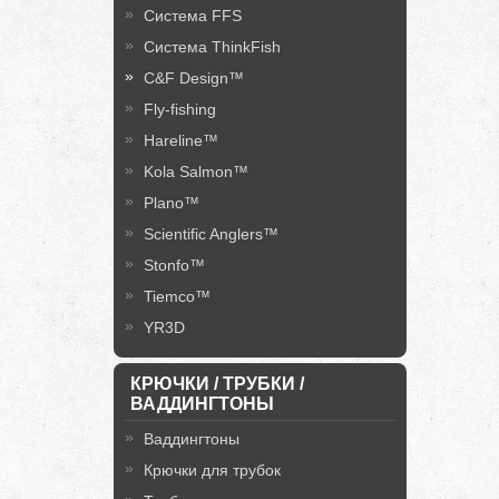
Система FFS
Система ThinkFish
C&F Design™
Fly-fishing
Hareline™
Kola Salmon™
Plano™
Scientific Anglers™
Stonfo™
Tiemco™
YR3D
КРЮЧКИ / ТРУБКИ /
ВАДДИНГТОНЫ
Ваддингтоны
Крючки для трубок