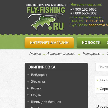
Интернет-магазин:
+7 909 152-5652
+7 800 550-4802
orders@fly-fishing.ru
Пн-Пятн:
10:00-19:00
Суб-Воскр:
обработка з
НОВОСТИ
ИНТЕРНЕТ-МАГАЗИН
Главная
→
Интернет-магазин
→
Материалы
→
ЭКИПИРОВКА
Вейдерсы
Как з
Жилетки
Куртки
Серв
Обувь
Шипы для ботинок
Заг