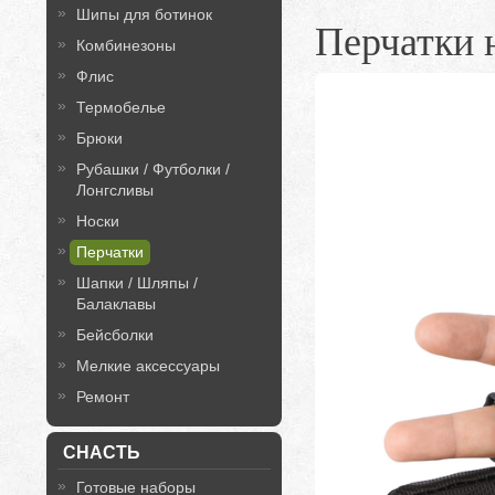
Шипы для ботинок
Перчатки
Комбинезоны
Флис
Термобелье
Брюки
Рубашки / Футболки /
Лонгсливы
Носки
Перчатки
Шапки / Шляпы /
Балаклавы
Бейсболки
Мелкие аксессуары
Ремонт
СНАСТЬ
Готовые наборы