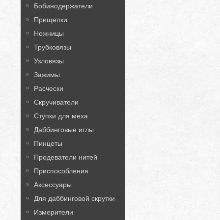
Бобинодержатели
Прищепки
Ножницы
Трубковязы
Узловязы
Зажимы
Расчески
Скручиватели
Ступки для меха
Даббинговые иглы
Пинцеты
Продеватели нитей
Приспособления
Аксессуары
Для даббинговой скрутки
Измерители