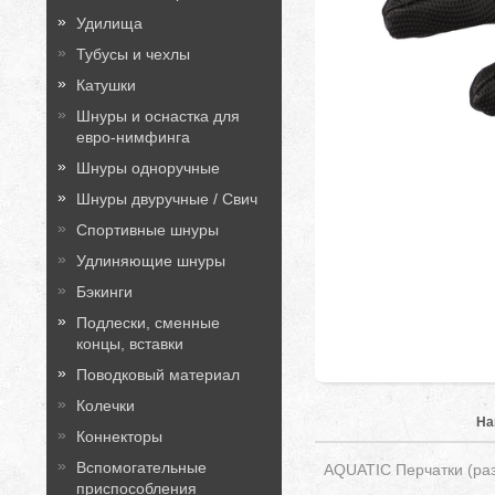
Удилища
Тубусы и чехлы
Катушки
Шнуры и оснастка для
евро-нимфинга
Шнуры одноручные
Шнуры двуручные / Свич
Спортивные шнуры
Удлиняющие шнуры
Бэкинги
Подлески, сменные
концы, вставки
Поводковый материал
Колечки
На
Коннекторы
Вспомогательные
AQUATIC Перчатки (раз
приспособления