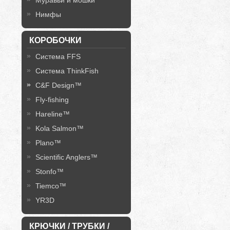
Муравьи и мошки
Нимфы
КОРОБОЧКИ
Система FFS
Система ThinkFish
C&F Design™
Fly-fishing
Hareline™
Kola Salmon™
Plano™
Scientific Anglers™
Stonfo™
Tiemco™
YR3D
КРЮЧКИ / ТРУБКИ /