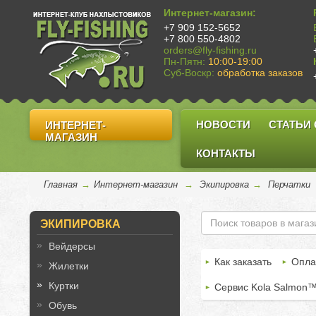
Интернет-магазин:
+7 909 152-5652
+7 800 550-4802
orders@fly-fishing.ru
Пн-Пятн:
10:00-19:00
Суб-Воскр:
обработка заказов
НОВОСТИ
СТАТЬИ
ИНТЕРНЕТ-
МАГАЗИН
КОНТАКТЫ
Главная
→
Интернет-магазин
→
Экипировка
→
Перчатки
ЭКИПИРОВКА
Вейдерсы
Как заказать
Опла
Жилетки
Куртки
Сервис Kola Salmon
Обувь