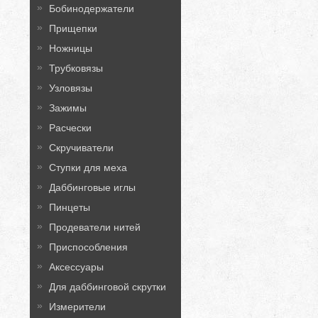
Бобинодержатели
Прищепки
Ножницы
Трубковязы
Узловязы
Зажимы
Расчески
Скручиватели
Ступки для меха
Даббинговые иглы
Пинцеты
Продеватели нитей
Приспособления
Аксессуары
Для даббинговой скрутки
Измерители