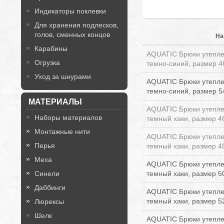
Индикаторы поклевки
Для хранения подлесков,
голов, сменных концов
На
Карабины
AQUATIC Брюки утеплен
Огрузка
темно-синий, размер 4
Уход за шнурами
AQUATIC Брюки утеплен
темно-синий, размер 5
МАТЕРИАЛЫ
AQUATIC Брюки утеплен
Наборы материалов
темный хаки, размер 4
Монтажные нити
AQUATIC Брюки утеплен
Перья
темный хаки, размер 4
Меха
AQUATIC Брюки утеплен
Синели
темный хаки, размер 5
Даббинги
AQUATIC Брюки утеплен
темный хаки, размер 5
Люрексы
Шелк
AQUATIC Брюки утеплен