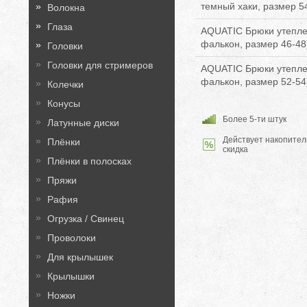
темный хаки, размер 5
Волокна
Глаза
AQUATIC Брюки утеплен
фалькон, размер 46-48
Головки
Головки для стримеров
AQUATIC Брюки утеплен
фалькон, размер 52-54
Колечки
Конусы
Более 5-ти штук
Латунные диски
Действует накопител
Плёнки
скидка
Плёнки в полосках
Пряжи
Рафия
Огрузка / Свинец
Проволоки
Для крылышек
Крылышки
Ножки