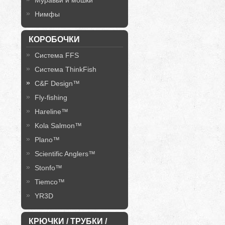
Муравьи и мошки
Нимфы
КОРОБОЧКИ
Система FFS
Система ThinkFish
C&F Design™
Fly-fishing
Hareline™
Kola Salmon™
Plano™
Scientific Anglers™
Stonfo™
Tiemco™
YR3D
КРЮЧКИ / ТРУБКИ /