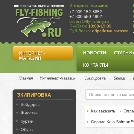
Интернет-магазин:
+7 909 152-5652
+7 800 550-4802
orders@fly-fishing.ru
Пн-Пятн:
10:00-19:00
Суб-Воскр:
обработка заказов
НОВОСТИ
СТАТЬИ
ИНТЕРНЕТ-
МАГАЗИН
КОНТАКТЫ
Главная
→
Интернет-магазин
→
Экипировка
→
Брюки
→
ЭКИПИРОВКА
Вейдерсы
Как заказать
Опла
Жилетки
Куртки
Сервис Kola Salmon
Обувь