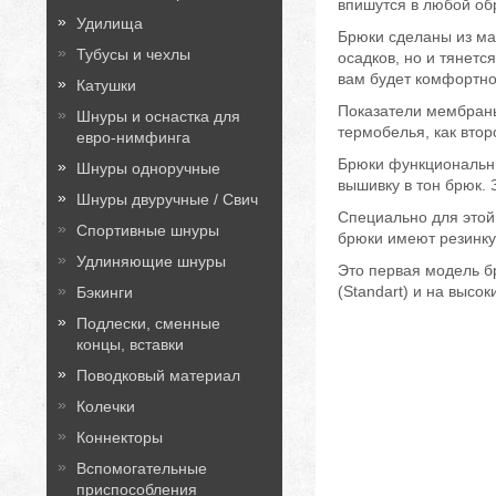
впишутся в любой об
Удилища
Брюки сделаны из мат
Тубусы и чехлы
осадков, но и тянетс
вам будет комфортно 
Катушки
Показатели мембраны:
Шнуры и оснастка для
термобелья, как втор
евро-нимфинга
Брюки функциональны
Шнуры одноручные
вышивку в тон брюк. 
Шнуры двуручные / Свич
Специально для этой
Спортивные шнуры
брюки имеют резинку 
Удлиняющие шнуры
Это первая модель бр
(Standart) и на высок
Бэкинги
Подлески, сменные
концы, вставки
Поводковый материал
Колечки
Коннекторы
Вспомогательные
приспособления