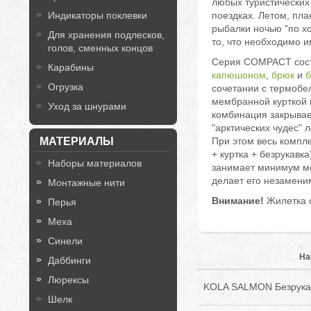
любых туристических
Индикаторы поклевки
поездках. Летом, пла
рыбалки ночью "по хол
Для хранения подлесков,
то, что необходимо и
голов, сменных концов
Серия COMPACT сост
Карабины
капюшоном
,
брюк
и
б
Огрузка
сочетании с термобе
мембранной курткой 
Уход за шнурами
комбинация закрывае
"арктических чудес" л
МАТЕРИАЛЫ
При этом весь комп
+ куртка + безрукавка
Наборы материалов
занимает минимум ме
делает его незамени
Монтажные нити
Внимание!
Жилетка о
Перья
Меха
Синели
На
Даббинги
Люрексы
KOLA SALMON Безрука
Шелк