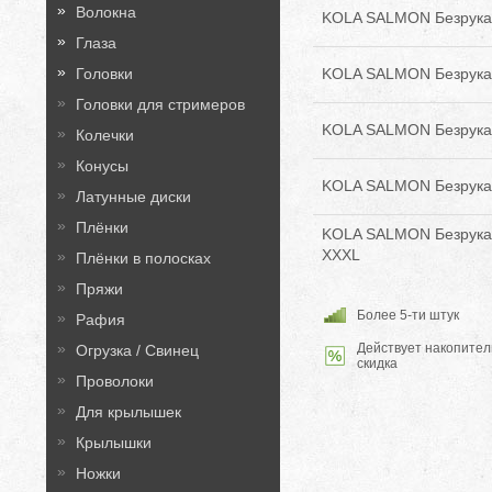
Волокна
KOLA SALMON Безрука
Глаза
Головки
KOLA SALMON Безрука
Головки для стримеров
KOLA SALMON Безрука
Колечки
Конусы
KOLA SALMON Безрука
Латунные диски
Плёнки
KOLA SALMON Безрука
XXXL
Плёнки в полосках
Пряжи
Более 5-ти штук
Рафия
Действует накопител
Огрузка / Свинец
скидка
Проволоки
Для крылышек
Крылышки
Ножки