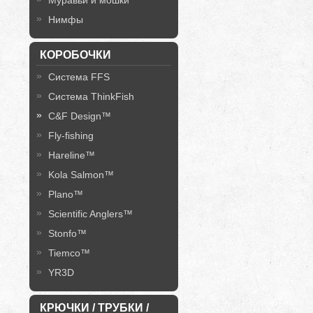
Муравьи и мошки
Нимфы
КОРОБОЧКИ
Система FFS
Система ThinkFish
C&F Design™
Fly-fishing
Hareline™
Kola Salmon™
Plano™
Scientific Anglers™
Stonfo™
Tiemco™
YR3D
КРЮЧКИ / ТРУБКИ /