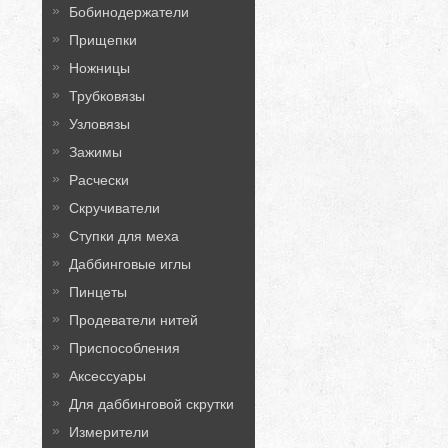
Бобинодержатели
Прищепки
Ножницы
Трубковязы
Узловязы
Зажимы
Расчески
Скручиватели
Ступки для меха
Даббинговые иглы
Пинцеты
Продеватели нитей
Приспособления
Аксессуары
Для даббинговой скрутки
Измерители