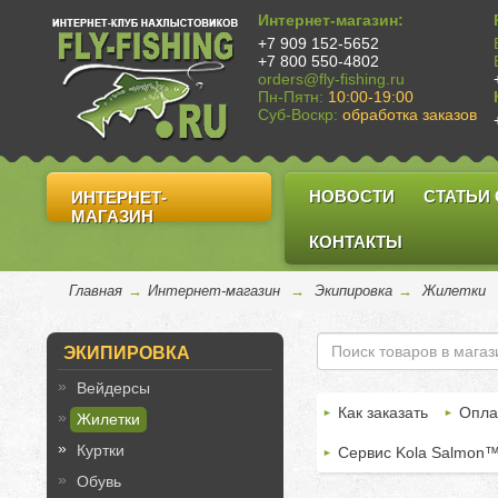
Интернет-магазин:
+7 909 152-5652
+7 800 550-4802
orders@fly-fishing.ru
Пн-Пятн:
10:00-19:00
Суб-Воскр:
обработка заказов
НОВОСТИ
СТАТЬИ
ИНТЕРНЕТ-
МАГАЗИН
КОНТАКТЫ
Главная
→
Интернет-магазин
→
Экипировка
→
Жилетки
ЭКИПИРОВКА
Вейдерсы
Как заказать
Опла
Жилетки
Куртки
Сервис Kola Salmon
Обувь