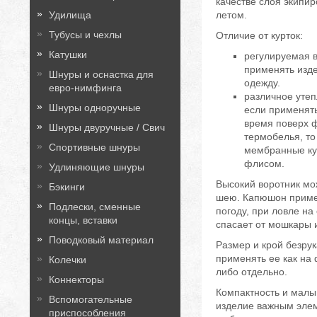
качестве слоя экипир
Удилища
летом.
Тубусы и чехлы
Отличие от курток:
Катушки
регулируемая в
применять изд
Шнуры и оснастка для
одежду.
евро-нимфинга
различное утеп
Шнуры одноручные
если применять
время поверх 
Шнуры двуручные / Свич
термобелья, то
Спортивные шнуры
мембранные ку
флисом.
Удлиняющие шнуры
Высокий воротник мо
Бэкинги
шею. Капюшон приме
Подлески, сменные
погоду, при ловле на
концы, вставки
спасает от мошкары 
Поводковый материал
Размер и крой безрук
применять ее как на ф
Колечки
либо отдельно.
Коннекторы
Компактность и малы
Вспомогательные
изделие важным эле
приспособления