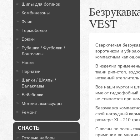
Шипы для ботинок
Безрука
Комбинезоны
VEST
Флис
Термобелье
Брюки
Сверхлегкая безрука
Рубашки / Футболки /
воротником и убираю
Лонгсливы
компактным капюшон
Носки
В изделии применены
Перчатки
ткани рип-стоп, вод
нетканый утеплитель 
Шапки / Шляпы /
Балаклавы
Все наши куртки и ш
имеют гидрофобный у
Бейсболки
не слипается при на
Мелкие аксессуары
Безрукавка компактно
Ремонт
свой нагрудный карма
размере XL - 210 гра
СНАСТЬ
С весны по осень та
применим во многих с
Готовые наборы