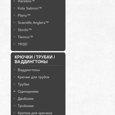
Hareline™
Kola Salmon™
Plano™
Scientific Anglers™
Stonfo™
Tiemco™
YR3D
КРЮЧКИ / ТРУБКИ /
ВАДДИНГТОНЫ
Ваддингтоны
Крючки для трубок
Трубки
Одинарники
Двойники
Тройники
Крепеж для крючков