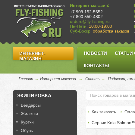
Интернет-магазин:
+7 909 152-5652
+7 800 550-4802
orders@fly-fishing.ru
Пн-Пятн:
10:00-19:00
Суб-Воскр:
обработка заказов
НОВОСТИ
СТАТЬИ
ИНТЕРНЕТ-
МАГАЗИН
КОНТАКТЫ
Главная
→
Интернет-магазин
→
Снасть
→
Подлески, сме
ЭКИПИРОВКА
Вейдерсы
Как заказать
Опла
Жилетки
Куртки
Сервис Kola Salmon
Обувь