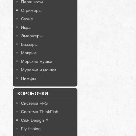
Парашюты
Стримеры
Сухие
Икра
Эмержеры
Баззеры
Мокрые
Морские мушки
Муравьи и мошки
Нимфы
КОРОБОЧКИ
Система FFS
Система ThinkFish
C&F Design™
Fly-fishing