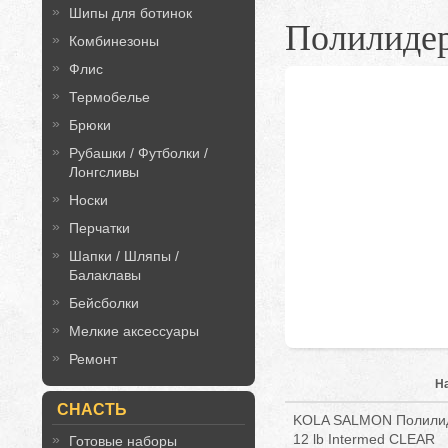
Шипы для ботинок
Полилиде
Комбинезоны
Флис
Термобелье
Брюки
Рубашки / Футболки /
Лонгсливы
Носки
Перчатки
Шапки / Шляпы /
Балаклавы
Бейсболки
Мелкие аксессуары
Ремонт
Н
СНАСТЬ
KOLA SALMON Полилиде
12 lb Intermed CLEAR
Готовые наборы