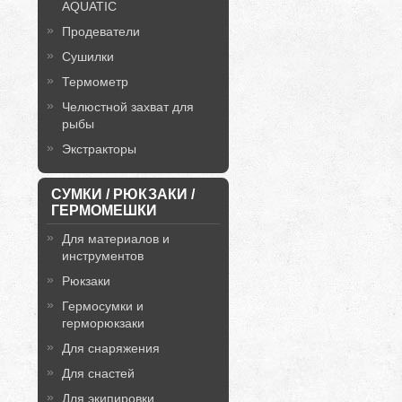
AQUATIC
Продеватели
Сушилки
Термометр
Челюстной захват для
рыбы
Экстракторы
СУМКИ / РЮКЗАКИ /
ГЕРМОМЕШКИ
Для материалов и
инструментов
Рюкзаки
Гермосумки и
герморюкзаки
Для снаряжения
Для снастей
Для экипировки