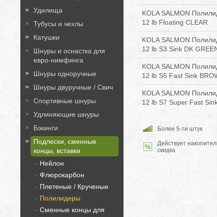
Удилища
KOLA SALMON Полилиде
12 lb Floating CLEAR
Тубусы и чехлы
Катушки
KOLA SALMON Полилиде
12 lb S3 Sink DK GREE
Шнуры и оснастка для
евро-нимфинга
KOLA SALMON Полилиде
Шнуры одноручные
12 lb S5 Fast Sink BR
Шнуры двуручные / Свич
KOLA SALMON Полилиде
Спортивные шнуры
12 lb S7 Super Fast Si
Удлиняющие шнуры
Бэкинги
Более 5-ти штук
Подлески, сменные
Действует накопител
скидка
концы, вставки
Нейлон
Флюрокарбон
Плетеные / Крученые
Полилидеры
Сменные концы для