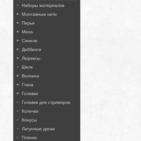
Наборы материалов
Монтажные нити
Перья
Меха
Синели
Даббинги
Люрексы
Шелк
Волокна
Глаза
Головки
Головки для стримеров
Колечки
Конусы
Латунные диски
Плёнки