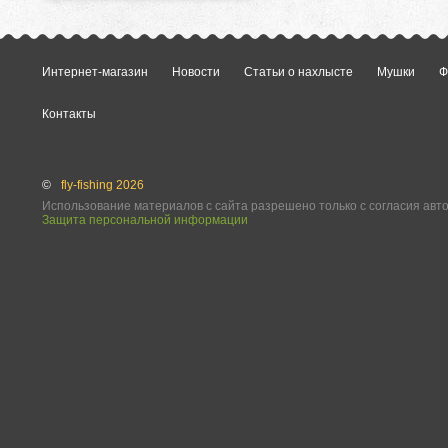
Интернет-магазин
Новости
Статьи о нахлысте
Мушки
Ф
Контакты
©
fly-fishing 2026
Использование материалов с сайта разрешено только с согласия авт
Защита персональной информации