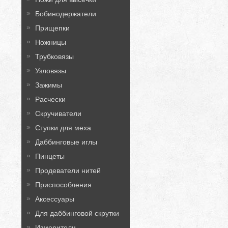
Бобинодержатели
Прищепки
Ножницы
Трубковязы
Узловязы
Зажимы
Расчески
Скручиватели
Ступки для меха
Даббинговые иглы
Пинцеты
Продеватели нитей
Приспособления
Аксессуары
Для даббинговой скрутки
Измерители