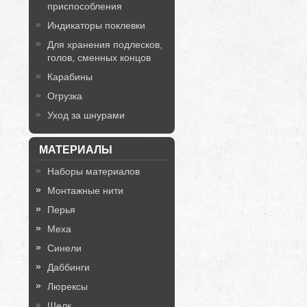
приспособления
Индикаторы поклевки
Для хранения подлесков,
голов, сменных концов
Карабины
Огрузка
Уход за шнурами
МАТЕРИАЛЫ
Наборы материалов
Монтажные нити
Перья
Меха
Синели
Даббинги
Люрексы
Шелк