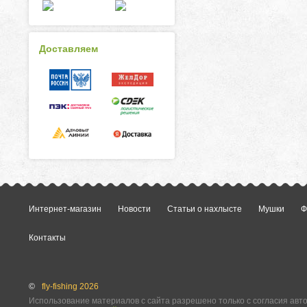
Доставляем
Интернет-магазин
Новости
Статьи о нахлысте
Мушки
Ф
Контакты
©
fly-fishing 2026
Использование материалов с сайта разрешено только с согласия авт