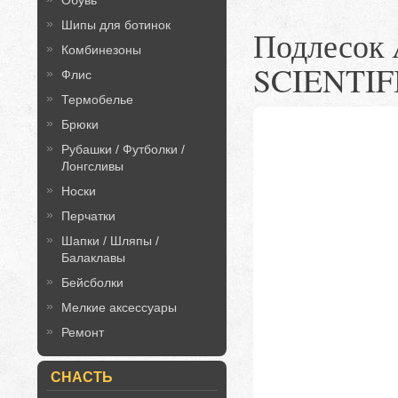
Обувь
Шипы для ботинок
Подлесок 
Комбинезоны
SCIENTI
Флис
Термобелье
Брюки
Рубашки / Футболки /
Лонгсливы
Носки
Перчатки
Шапки / Шляпы /
Балаклавы
Бейсболки
Мелкие аксессуары
Ремонт
СНАСТЬ