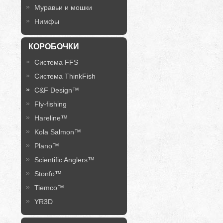
Муравьи и мошки
Нимфы
КОРОБОЧКИ
Система FFS
Система ThinkFish
C&F Design™
Fly-fishing
Hareline™
Kola Salmon™
Plano™
Scientific Anglers™
Stonfo™
Tiemco™
YR3D