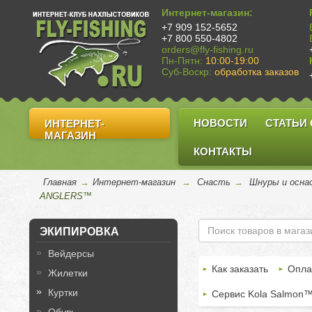
Интернет-магазин:
+7 909 152-5652
+7 800 550-4802
orders@fly-fishing.ru
Пн-Пятн:
10:00-19:00
Суб-Воскр:
обработка заказов
НОВОСТИ
СТАТЬИ
ИНТЕРНЕТ-
МАГАЗИН
КОНТАКТЫ
Главная
→
Интернет-магазин
→
Снасть
→
Шнуры и осна
ANGLERS™
ЭКИПИРОВКА
Вейдерсы
Как заказать
Опла
Жилетки
Куртки
Сервис Kola Salmon