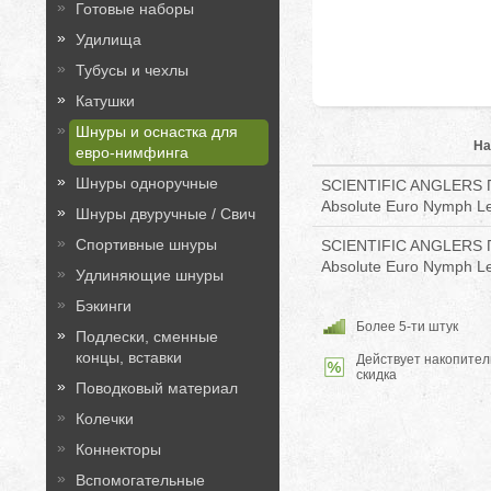
Готовые наборы
Удилища
Тубусы и чехлы
Катушки
Шнуры и оснастка для
На
евро-нимфинга
Шнуры одноручные
SCIENTIFIC ANGLERS 
Absolute Euro Nymph Le
Шнуры двуручные / Свич
Спортивные шнуры
SCIENTIFIC ANGLERS 
Absolute Euro Nymph Le
Удлиняющие шнуры
Бэкинги
Более 5-ти штук
Подлески, сменные
концы, вставки
Действует накопител
скидка
Поводковый материал
Колечки
Коннекторы
Вспомогательные